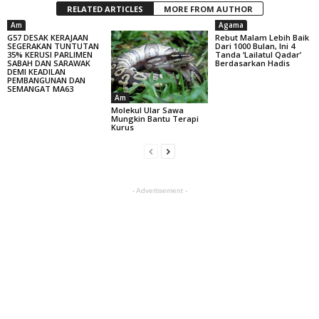
RELATED ARTICLES
MORE FROM AUTHOR
Am
Agama
G57 DESAK KERAJAAN
Rebut Malam Lebih Baik
SEGERAKAN TUNTUTAN
Dari 1000 Bulan, Ini 4
35% KERUSI PARLIMEN
Tanda ‘Lailatul Qadar’
SABAH DAN SARAWAK
Berdasarkan Hadis
DEMI KEADILAN
PEMBANGUNAN DAN
SEMANGAT MA63
Am
Molekul Ular Sawa
Mungkin Bantu Terapi
Kurus
- Advertisement -