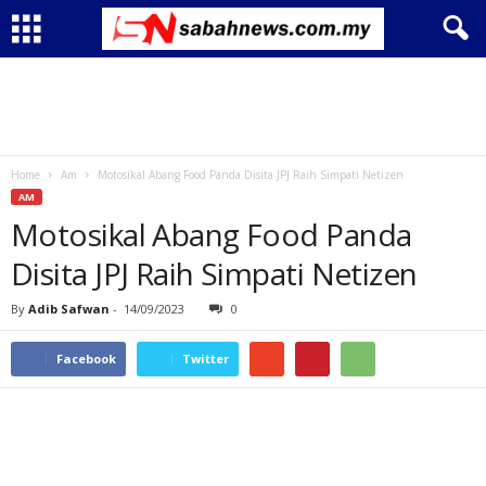
Home
Am
Motosikal Abang Food Panda Disita JPJ Raih Simpati Netizen
AM
Motosikal Abang Food Panda
Disita JPJ Raih Simpati Netizen
By
Adib Safwan
-
14/09/2023
0
Facebook
Twitter