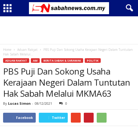
Home
Aduan Rakyat
PBS Puji Dan Sokong Usaha Kerajaan Negeri Dalam Tuntutan
Hak Sabah Melalui...
ADUAN RAKYAT
AM
BERITA SABAH & SARAWAK
POLITIK
PBS Puji Dan Sokong Usaha
Kerajaan Negeri Dalam Tuntutan
Hak Sabah Melalui MKMA63
By
Lucas Simon
-
08/12/2021
0
Facebook
Twitter