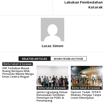
Lakukan Pembedahan
Katarak
Lucas Simon
RELATED ARTICLES
MORE FROM AUTHOR
Berita Sabah & Sarawak
X50 Terbabas Masuk
Ruang Berlepas KKIA,
Pemandu Wanita Warga
Emas Cedera Ringan
Berita Sabah & Sarawak
Berita Sabah & Sarawak
James Ligunjang Ketuai
Operasi Todak: 10 PATI
Kemasukan Sembilan
Ditahan, Penjaja Tanpa
Pemimpin ke PGRS di
Lesen Dikompaun
Penampang