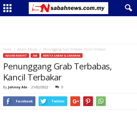
Home
Aduan Rakyat
Penunggang Grab Terbabas, Kancil Terbakar
ADUAN RAKYAT
AM
BERITA SABAH & SARAWAK
Penunggang Grab Terbabas,
Kancil Terbakar
By
Johnny Abi
-
21/02/2022
0
Facebook
Twitter