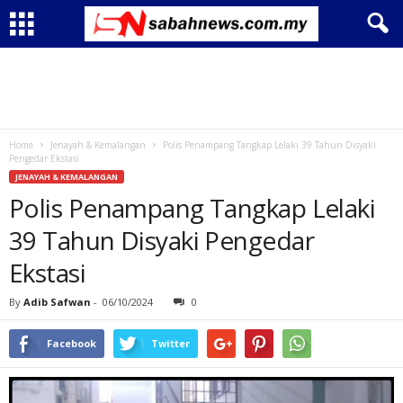
Home
Jenayah & Kemalangan
Polis Penampang Tangkap Lelaki 39 Tahun Disyaki
Pengedar Ekstasi
JENAYAH & KEMALANGAN
Polis Penampang Tangkap Lelaki
39 Tahun Disyaki Pengedar
Ekstasi
By
Adib Safwan
-
06/10/2024
0
Facebook
Twitter