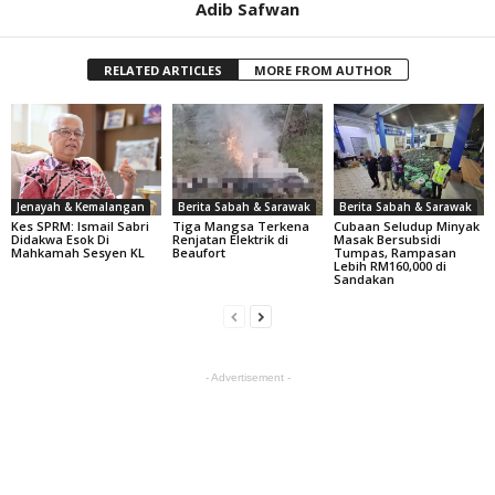
Adib Safwan
RELATED ARTICLES
MORE FROM AUTHOR
Jenayah & Kemalangan
Berita Sabah & Sarawak
Berita Sabah & Sarawak
Kes SPRM: Ismail Sabri
Tiga Mangsa Terkena
Cubaan Seludup Minyak
Didakwa Esok Di
Renjatan Elektrik di
Masak Bersubsidi
Mahkamah Sesyen KL
Beaufort
Tumpas, Rampasan
Lebih RM160,000 di
Sandakan
- Advertisement -