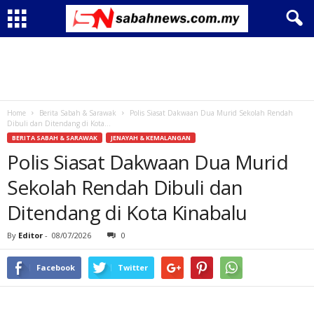
Home
Berita Sabah & Sarawak
Polis Siasat Dakwaan Dua Murid Sekolah Rendah
Dibuli dan Ditendang di Kota...
BERITA SABAH & SARAWAK
JENAYAH & KEMALANGAN
Polis Siasat Dakwaan Dua Murid
Sekolah Rendah Dibuli dan
Ditendang di Kota Kinabalu
By
Editor
-
08/07/2026
0
Facebook
Twitter