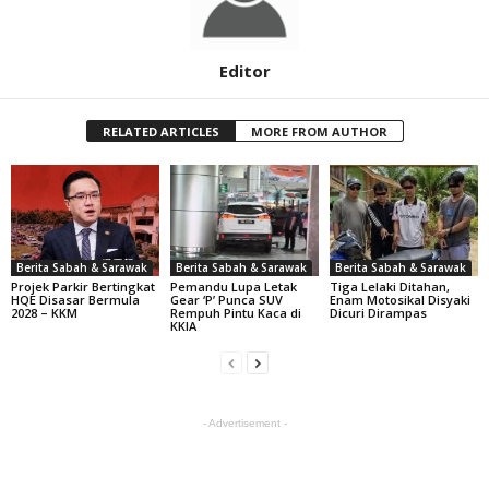
Editor
RELATED ARTICLES
MORE FROM AUTHOR
Berita Sabah & Sarawak
Berita Sabah & Sarawak
Berita Sabah & Sarawak
Projek Parkir Bertingkat
Pemandu Lupa Letak
Tiga Lelaki Ditahan,
HQE Disasar Bermula
Gear ‘P’ Punca SUV
Enam Motosikal Disyaki
2028 – KKM
Rempuh Pintu Kaca di
Dicuri Dirampas
KKIA
- Advertisement -