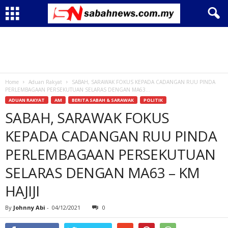
Home
Aduan Rakyat
SABAH, SARAWAK FOKUS KEPADA CADANGAN RUU PINDA
PERLEMBAGAAN PERSEKUTUAN SELARAS DENGAN MA63...
ADUAN RAKYAT
AM
BERITA SABAH & SARAWAK
POLITIK
SABAH, SARAWAK FOKUS
KEPADA CADANGAN RUU PINDA
PERLEMBAGAAN PERSEKUTUAN
SELARAS DENGAN MA63 – KM
HAJIJI
By
Johnny Abi
-
04/12/2021
0