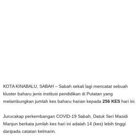
KOTA KINABALU, SABAH – Sabah sekali lagi mencatat sebuah
kluster baharu jenis institusi pendidikan di Putatan yang
melambungkan jumlah kes baharu harian kepada
256 KES
hari ini.
Jurucakap perkembangan COVID-19 Sabah, Datuk Seri Masidi
Manjun berkata jumlah kes hari ini adalah 14 (kes) lebih tinggi
daripada catatan kelmarin.