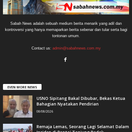
Sabah News adalah sebuah medium berita menarik yang adil dan
kontroversi yang hanya memaparkan berita sebenar dan tular serta bagi
tontonan umum.
Contact us:
admin@sabahnews.com.my
EVEN MORE NEWS
USNO Sipitang Bakal Dibubar, Bekas Ketua
Bahagian Nyatakan Pendirian
08/08/2026
Remaja Lemas, Seorang Lagi Selamat Dalam