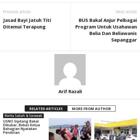
Previous article
Next article
Jasad Bayi Jatuh Titi
BUS Bakal Anjur Pelbagai
Ditemui Terapung
Program Untuk Usahawan
Belia Dan Beliawanis
Sepanggar
Arif Razali
RELATED ARTICLES
MORE FROM AUTHOR
Berita Sabah & Sarawak
USNO Sipitang Bakal
Dibubar, Bekas Ketua
Bahagian Nyatakan
Pendirian