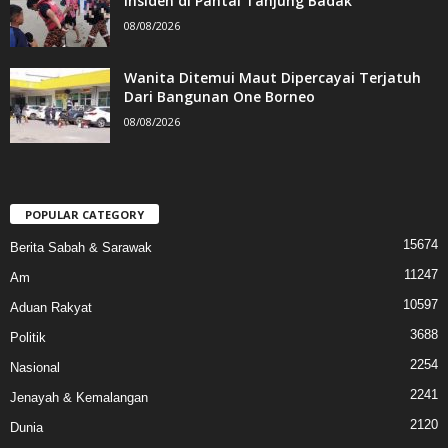
Insiden di Pantai Tanjung Badak
08/08/2026
Wanita Ditemui Maut Dipercayai Terjatuh
Dari Bangunan One Borneo
08/08/2026
POPULAR CATEGORY
15674
Berita Sabah & Sarawak
11247
Am
10597
Aduan Rakyat
3688
Politik
2254
Nasional
2241
Jenayah & Kemalangan
2120
Dunia