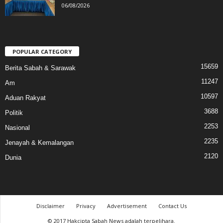
06/08/2026
POPULAR CATEGORY
15659
Berita Sabah & Sarawak
11247
Am
10597
Aduan Rakyat
3688
Politik
2253
Nasional
2235
Jenayah & Kemalangan
2120
Dunia
Disclaimer
Privacy
Advertisement
Contact Us
© 2017 Hakcipta Sabah News adalah terpelihara.