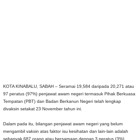
KOTA KINABALU, SABAH – Seramai 19,584 daripada 20,271 atau
97 peratus (97%) penjawat awam negeri termasuk Pihak Berkuasa
Tempatan (PBT) dan Badan Berkanun Negeri telah lengkap
divaksin setakat 23 November tahun ini.
Dalam pada itu, bilangan penjawat awam negeri yang belum
mengambil vaksin atas faktor isu kesihatan dan lain-lain adalah
sebanyak 687 orang atau bersamaan dengan 3 peratus (3%).