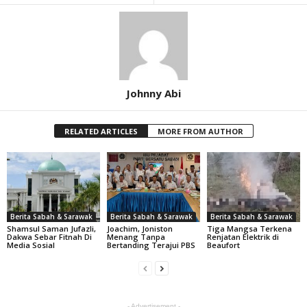
Johnny Abi
RELATED ARTICLES
MORE FROM AUTHOR
Berita Sabah & Sarawak
Berita Sabah & Sarawak
Berita Sabah & Sarawak
Shamsul Saman Jufazli,
Joachim, Joniston
Tiga Mangsa Terkena
Dakwa Sebar Fitnah Di
Menang Tanpa
Renjatan Elektrik di
Media Sosial
Bertanding Terajui PBS
Beaufort
- Advertisement -