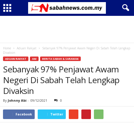
Home
Aduan Rakyat
Sebanyak 97% Penjawat Awam Negeri Di Sabah Telah Lengkap
Divaksin
ADUAN RAKYAT
AM
BERITA SABAH & SARAWAK
Sebanyak 97% Penjawat Awam
Negeri Di Sabah Telah Lengkap
Divaksin
By
Johnny Abi
-
09/12/2021
0
Facebook
Twitter