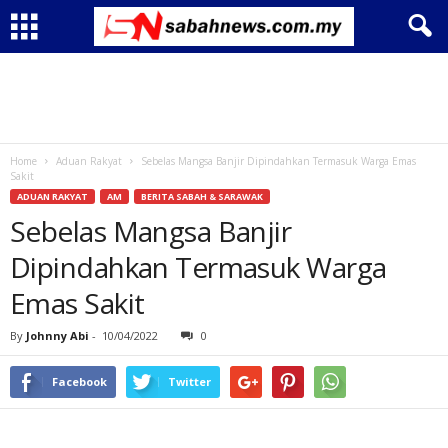
Home
Aduan Rakyat
Sebelas Mangsa Banjir Dipindahkan Termasuk Warga Emas
Sakit
ADUAN RAKYAT
AM
BERITA SABAH & SARAWAK
Sebelas Mangsa Banjir
Dipindahkan Termasuk Warga
Emas Sakit
By
Johnny Abi
-
10/04/2022
0
Facebook
Twitter