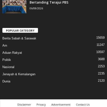
Bertanding Terajui PBS
06/08/2026
POPULAR CATEGORY
15659
Berita Sabah & Sarawak
11247
Am
10597
Aduan Rakyat
3688
Politik
2253
Nasional
2235
Jenayah & Kemalangan
2120
Dunia
Disclaimer
Privacy
Advertisement
Contact Us