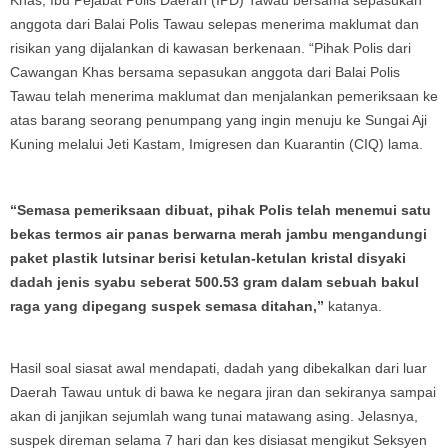
Khas, Ibu Pejabat Polis Daerah (IPD) Tawau bersama sepasukan
anggota dari Balai Polis Tawau selepas menerima maklumat dan
risikan yang dijalankan di kawasan berkenaan. “Pihak Polis dari
Cawangan Khas bersama sepasukan anggota dari Balai Polis
Tawau telah menerima maklumat dan menjalankan pemeriksaan ke
atas barang seorang penumpang yang ingin menuju ke Sungai Aji
Kuning melalui Jeti Kastam, Imigresen dan Kuarantin (CIQ) lama.
“Semasa pemeriksaan dibuat, pihak Polis telah menemui satu
bekas termos air panas berwarna merah jambu mengandungi
paket plastik lutsinar berisi ketulan-ketulan kristal disyaki
dadah jenis syabu seberat 500.53 gram dalam sebuah bakul
raga yang dipegang suspek semasa ditahan,”
katanya.
Hasil soal siasat awal mendapati, dadah yang dibekalkan dari luar
Daerah Tawau untuk di bawa ke negara jiran dan sekiranya sampai
akan di janjikan sejumlah wang tunai matawang asing. Jelasnya,
suspek direman selama 7 hari dan kes disiasat mengikut Seksyen