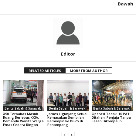
Bawah
Editor
RELATED ARTICLES
MORE FROM AUTHOR
Berita Sabah & Sarawak
Berita Sabah & Sarawak
Berita Sabah & Sarawak
X50 Terbabas Masuk
James Ligunjang Ketuai
Operasi Todak: 10 PATI
Ruang Berlepas KKIA,
Kemasukan Sembilan
Ditahan, Penjaja Tanpa
Pemandu Wanita Warga
Pemimpin ke PGRS di
Lesen Dikompaun
Emas Cedera Ringan
Penampang