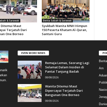
Sabah & Sarawak
Berita Sabah & Sarawak
 Ditemui Maut
Syukbah Wanita MNH Himpun
ayai Terjatuh Dari
150 Peserta Khatam Al-Quran,
an One Borneo
Santuni Guru
EVEN MORE NEWS
PO
Berit
Remaja Lemas, Seorang Lagi
Selamat Dalam Insiden di
Am
narik
Pantai Tanjung Badak
arkan
Aduan
08/08/2026
umum.
Politi
Wanita Ditemui Maut
Nasio
Dipercayai Terjatuh Dari
Bangunan One Borneo
Jenay
08/08/2026
Dunia