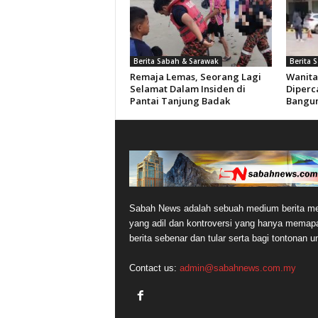
Berita Sabah & Sarawak
Berita 
Remaja Lemas, Seorang Lagi
Wanita
Selamat Dalam Insiden di
Diperc
Pantai Tanjung Badak
Bangun
Sabah News adalah sebuah medium berita me
yang adil dan kontroversi yang hanya memap
berita sebenar dan tular serta bagi tontonan 
Contact us:
admin@sabahnews.com.my