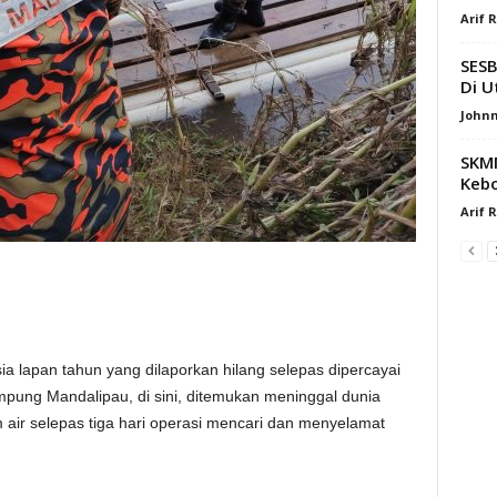
Arif 
SESB
Di U
Johnn
SKMM
Kebo
Arif 
a lapan tahun yang dilaporkan hilang selepas dipercayai
ampung Mandalipau, di sini, ditemukan meninggal dunia
air selepas tiga hari operasi mencari dan menyelamat