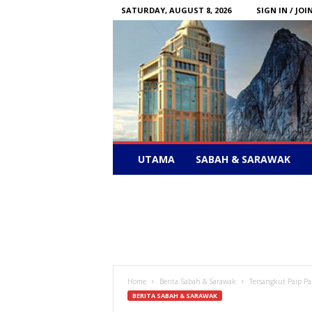
SATURDAY, AUGUST 8, 2026
SIGN IN / JOI
Sabah
UTAMA
SABAH & SARAWAK
News
–
Bebas
Bersuara
Home
Berita Sabah & Sarawak
Tersangkut Paip Pa
BERITA SABAH & SARAWAK