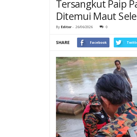
Tersangkut Paip P
Ditemui Maut Sele
By
Editor
-
26/06/2026
0
SHARE
Facebook
Twitt