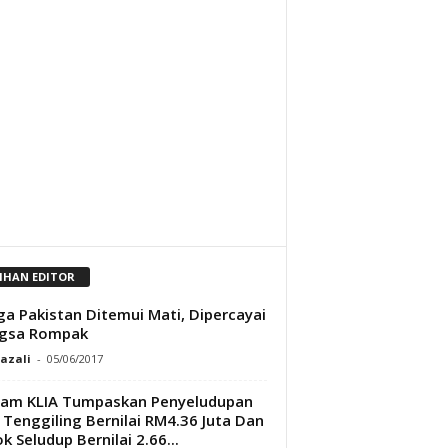
LIHAN EDITOR
a Pakistan Ditemui Mati, Dipercayai
gsa Rompak
Razali
-
05/06/2017
tam KLIA Tumpaskan Penyeludupan
k Tenggiling Bernilai RM4.36 Juta Dan
k Seludup Bernilai 2.66...