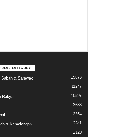
PULAR CATEGORY
15673
a Sabah & Sarawak
11247
10597
 Rakyat
3688
k
2254
nal
2241
ah & Kemalangan
2120