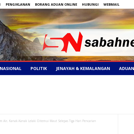
N
PENGIKLANAN
BORANG ADUAN ONLINE
HUBUNGI
WEBMAIL
NASIONAL
POLITIK
JENAYAH & KEMALANGAN
ADUAN
m Air, Kanak-Kanak Lelaki Ditemui Maut Selepas Tiga Hari Pencarian