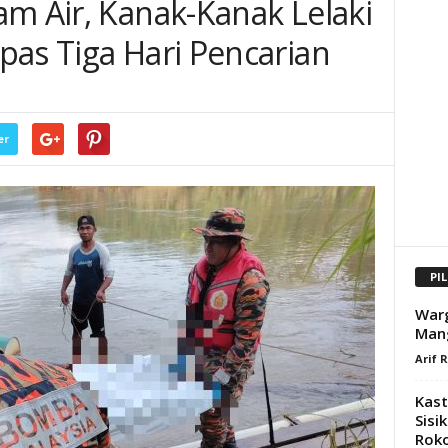
am Air, Kanak-Kanak Lelaki
pas Tiga Hari Pencarian
er
PI
Warg
Man
Arif 
Kas
Sisi
Roko