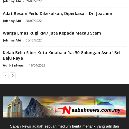
Johnny Abi
-
09/08/2022
Adat Resam Perlu Dikekalkan, Diperkasa – Dr. Joachim
Johnny Abi
-
28/07/2022
Warga Emas Rugi RM7 Juta Kepada Macau Scam
Johnny Abi
-
06/12/2022
Kelab Belia Siber Kota Kinabalu Rai 50 Golongan Asnaf Beli
Baju Raya
Adib Safwan
-
16/04/2023
Sabah News adalah sebuah medium berita menarik yang adil dan