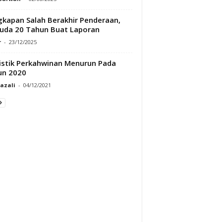
kapan Salah Berakhir Penderaan,
da 20 Tahun Buat Laporan
r
-
23/12/2025
istik Perkahwinan Menurun Pada
un 2020
Razali
-
04/12/2021