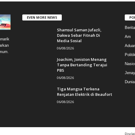
EVEN MORE NEWS
PO
Berit
Shamsul Saman Jufazli,
Dakwa Sebar Fitnah Di
Am
narik
Media Sosial
arkan
Aduan
06/08/2026
umum.
Politi
Joachim, Joniston Menang
Nasio
Tanpa Bertanding Terajui
PBS
Jenay
06/08/2026
Dunia
Tiga Mangsa Terkena
Renjatan Elektrik di Beaufort
06/08/2026
Discla