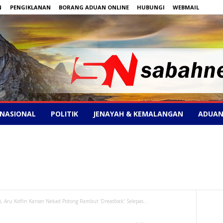
N
PENGIKLANAN
BORANG ADUAN ONLINE
HUBUNGI
WEBMAIL
NASIONAL
POLITIK
JENAYAH & KEMALANGAN
ADUAN
, Aru Koffin Kanser Nekad Potong Rambut ‘Dreadlock’ Selepas...