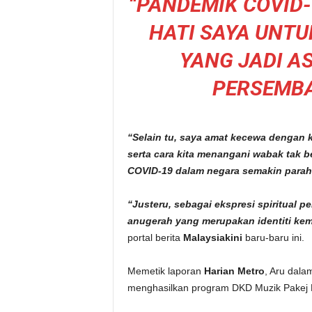
“PANDEMIK COVID-
HATI SAYA UNTU
YANG JADI A
PERSEMB
“Selain tu, saya amat kecewa dengan
serta cara kita menangani wabak tak b
COVID-19 dalam negara semakin parah 
“Justeru, sebagai ekspresi spiritual 
anugerah yang merupakan identiti kem
portal berita
Malaysiakini
baru-baru ini.
Memetik laporan
Harian Metro
, Aru dala
menghasilkan program DKD Muzik Pakej Ra