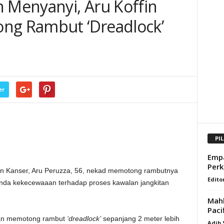
n Menyanyi, Aru Koffin
ng Rambut ‘Dreadlock’
er
PI
Empa
Perk
n Kanser, Aru Peruzza, 56, nekad memotong rambutnya
Edito
nda kekecewaaan terhadap proses kawalan jangkitan
Mahk
Paci
zan memotong rambut
‘dreadlock’
sepanjang 2 meter lebih
Adib