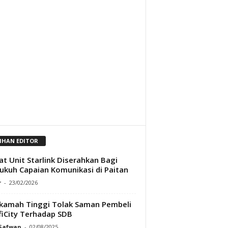
LIHAN EDITOR
t Unit Starlink Diserahkan Bagi
ukuh Capaian Komunikasi di Paitan
r
-
23/02/2026
amah Tinggi Tolak Saman Pembeli
fiCity Terhadap SDB
 Safwan
-
02/08/2025