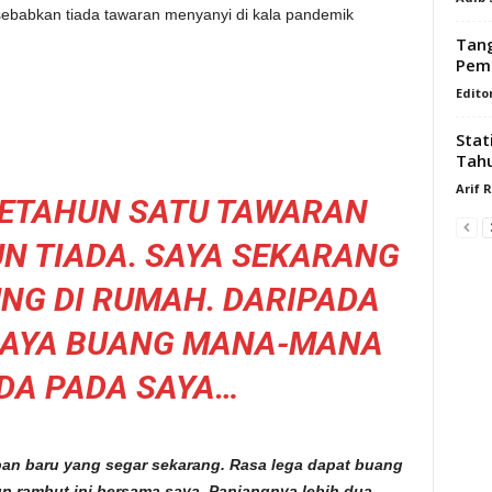
sebabkan tiada tawaran menyanyi di kala pandemik
Tang
Pemu
Edito
Stat
Tah
Arif 
SETAHUN SATU TAWARAN
N TIADA. SAYA SEKARANG
NG DI RUMAH. DARIPADA
 SAYA BUANG MANA-MANA
DA PADA SAYA…
pan baru yang segar sekarang. Rasa lega dapat buang
 rambut ini bersama saya. Panjangnya lebih dua