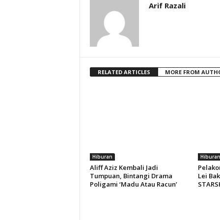
Arif Razali
RELATED ARTICLES
MORE FROM AUTH
Hiburan
Hibura
Aliff Aziz Kembali Jadi
Pelako
Tumpuan, Bintangi Drama
Lei Bak
Poligami ‘Madu Atau Racun’
STARSH