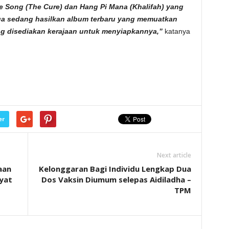
e Song (The Cure) dan Hang Pi Mana (Khalifah) yang
ga sedang hasilkan album terbaru yang memuatkan
ng disediakan kerajaan untuk menyiapkannya,”
katanya
er
Next article
aan
Kelonggaran Bagi Individu Lengkap Dua
yat
Dos Vaksin Diumum selepas Aidiladha –
TPM