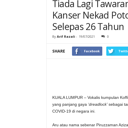
Tiada Lagi Tawara
Kanser Nekad Poto
Selepas 26 Tahun
By
Arif Razali
-
19/07/2021
0
SHARE
Facebook
Twitt
KUALA LUMPUR – Vokalis kumpulan Koffi
yang panjang gaya
‘dreadlock’
sebagai ta
COVID-19 di negara ini.
Aru atau nama sebenar Piruzzaman Azi