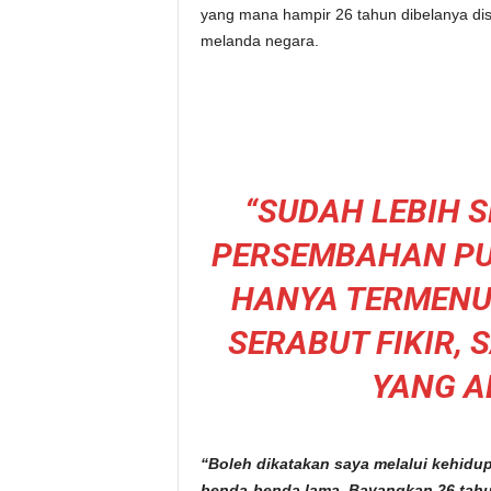
yang mana hampir 26 tahun dibelanya di
melanda negara.
“SUDAH LEBIH 
PERSEMBAHAN PU
HANYA TERMENU
SERABUT FIKIR,
YANG A
“Boleh dikatakan saya melalui kehidu
benda-benda lama. Bayangkan 26 tahun