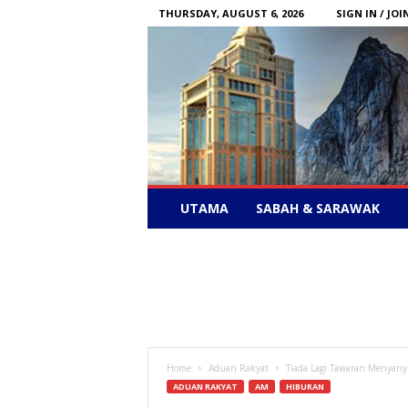
THURSDAY, AUGUST 6, 2026
SIGN IN / JOI
Sabah
UTAMA
SABAH & SARAWAK
News
–
Bebas
Bersuara
Home
Aduan Rakyat
Tiada Lagi Tawaran Menyanyi
ADUAN RAKYAT
AM
HIBURAN