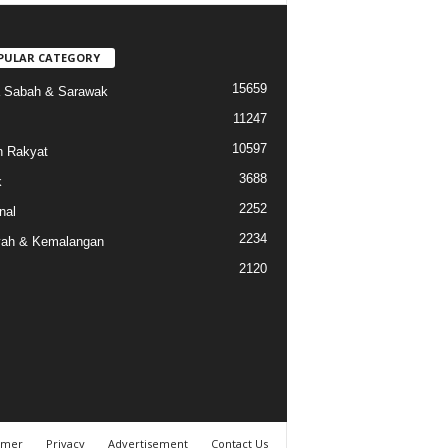
PULAR CATEGORY
15659
a Sabah & Sarawak
11247
10597
 Rakyat
3688
k
2252
nal
2234
ah & Kemalangan
2120
imer
Privacy
Advertisement
Contact Us