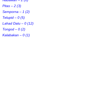
Nabawan – 2 (0)
Pitas – 2 (3)
Semporna – 1 (2)
Telupid – 0 (5)
Lahad Datu – 0 (12)
Tongod – 0 (2)
Kalabakan – 0 (1)