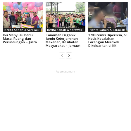
Berita Sabah & Sarawak
Berita Sabah & Sarawak
Berita Sabah & Sarawak
Ibu Menyusu Perlu
Tanaman Organik
178 Premis Diperiksa, 66
Masa, Ruang dan
Jamin Keterjaminan
Notis Kesalahan
Perlindungan – Julita
Makanan, Kesihatan
Larangan Merokok
Masyarakat – Jamawi
Dikeluarkan di KK
- Advertisement -