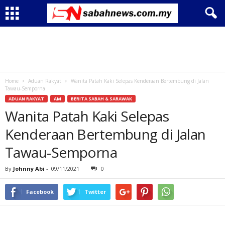
Home
Aduan Rakyat
Wanita Patah Kaki Selepas Kenderaan Bertembung di Jalan
Tawau-Semporna
ADUAN RAKYAT
AM
BERITA SABAH & SARAWAK
Wanita Patah Kaki Selepas
Kenderaan Bertembung di Jalan
Tawau-Semporna
By
Johnny Abi
-
09/11/2021
0
Facebook
Twitter