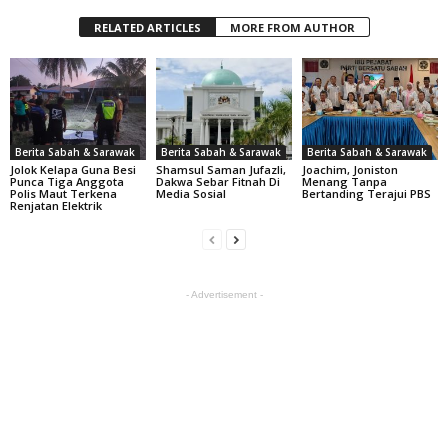
RELATED ARTICLES
MORE FROM AUTHOR
Berita Sabah & Sarawak
Berita Sabah & Sarawak
Berita Sabah & Sarawak
Jolok Kelapa Guna Besi
Shamsul Saman Jufazli,
Joachim, Joniston
Punca Tiga Anggota
Dakwa Sebar Fitnah Di
Menang Tanpa
Polis Maut Terkena
Media Sosial
Bertanding Terajui PBS
Renjatan Elektrik
- Advertisement -