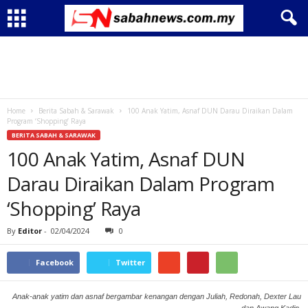
Home
Berita Sabah & Sarawak
100 Anak Yatim, Asnaf DUN Darau Diraikan Dalam
Program ‘Shopping’ Raya
BERITA SABAH & SARAWAK
100 Anak Yatim, Asnaf DUN
Darau Diraikan Dalam Program
‘Shopping’ Raya
By
Editor
-
02/04/2024
0
Facebook
Twitter
Anak-anak yatim dan asnaf bergambar kenangan dengan Juliah, Redonah, Dexter Lau