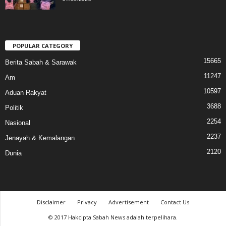
POPULAR CATEGORY
15665
Berita Sabah & Sarawak
11247
Am
10597
Aduan Rakyat
3688
Politik
2254
Nasional
2237
Jenayah & Kemalangan
2120
Dunia
Disclaimer
Privacy
Advertisement
Contact Us
© 2017 Hakcipta Sabah News adalah terpelihara.