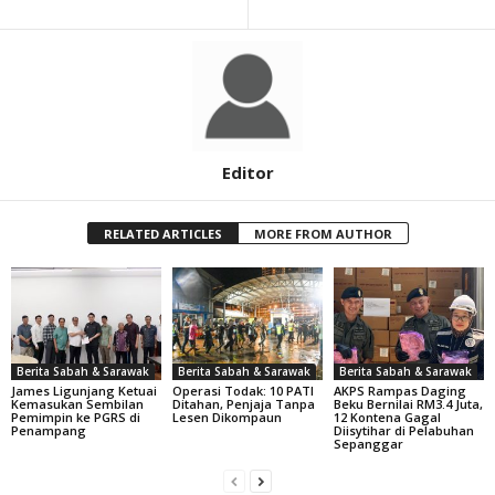
Editor
RELATED ARTICLES
MORE FROM AUTHOR
Berita Sabah & Sarawak
Berita Sabah & Sarawak
Berita Sabah & Sarawak
James Ligunjang Ketuai
Operasi Todak: 10 PATI
AKPS Rampas Daging
Kemasukan Sembilan
Ditahan, Penjaja Tanpa
Beku Bernilai RM3.4 Juta,
Pemimpin ke PGRS di
Lesen Dikompaun
12 Kontena Gagal
Penampang
Diisytihar di Pelabuhan
Sepanggar