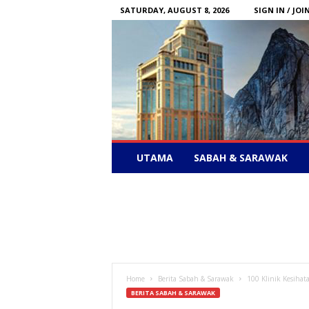
SATURDAY, AUGUST 8, 2026
SIGN IN / JOI
Sabah
UTAMA
SABAH & SARAWAK
News
–
Bebas
Bersuara
Home
Berita Sabah & Sarawak
100 Klinik Kesiha
BERITA SABAH & SARAWAK