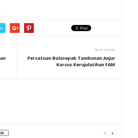
er
Next article
dan
Persatuan Bolasepak Tambunan Anjur
Kursus Kerujulatihan FAM
OR