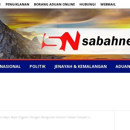
N
PENGIKLANAN
BORANG ADUAN ONLINE
HUBUNGI
WEBMAIL
NASIONAL
POLITIK
JENAYAH & KEMALANGAN
ADUAN
tan Kayu Akan Diganti Dengan Bangunan Konkrit Dalam Tempoh 2...