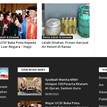
Sabah & Sarawak
Berita Sabah & Sarawak
UCSF Buka Pintu Kepada
Lelaki Ditahan, Proses dan Jual
 Luar Negara – Hajiji
Air Ketum di Ranau
EVEN MORE NEWS
PO
Berit
Syukbah Wanita MNH
Himpun 150 Peserta Khatam
Am
narik
Al-Quran, Santuni Guru
arkan
Aduan
08/08/2026
umum.
Politi
Wajar UCSF Buka Pintu
Nasio