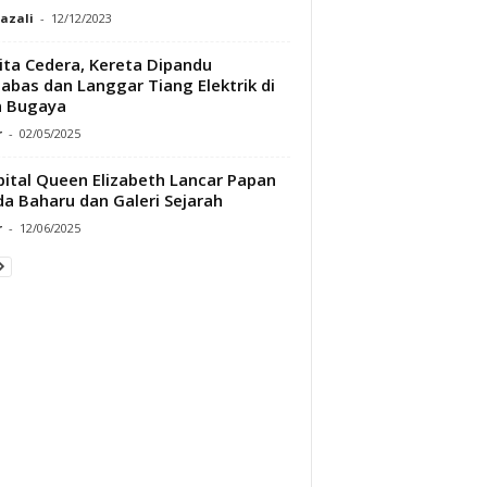
Razali
-
12/12/2023
ta Cedera, Kereta Dipandu
abas dan Langgar Tiang Elektrik di
n Bugaya
r
-
02/05/2025
ital Queen Elizabeth Lancar Papan
a Baharu dan Galeri Sejarah
r
-
12/06/2025