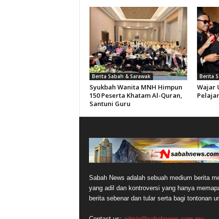
Berita Sabah & Sarawak
Berita 
Syukbah Wanita MNH Himpun
Wajar 
150 Peserta Khatam Al-Quran,
Pelajar
Santuni Guru
Sabah News adalah sebuah medium berita me
yang adil dan kontroversi yang hanya memap
berita sebenar dan tular serta bagi tontonan 
Contact us:
admin@sabahnews.com.my