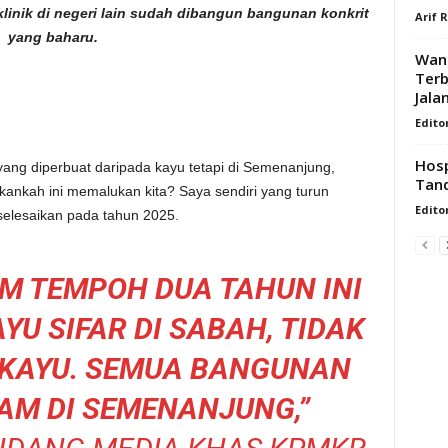
linik di negeri lain sudah dibangun bangunan konkrit
Arif 
yang baharu.
Wani
Terb
Jala
Edito
Hosp
 yang diperbuat daripada kayu tetapi di Semenanjung,
Tand
ukankah ini memalukan kita? Saya sendiri yang turun
Edito
diselesaikan pada tahun 2025.
M TEMPOH DUA TAHUN INI
YU SIFAR DI SABAH, TIDAK
K KAYU. SEMUA BANGUNAN
AM DI SEMENANJUNG,”