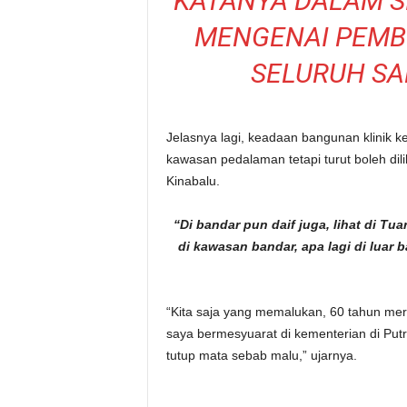
KATANYA DALAM S
MENGENAI PEMBI
SELURUH SABA
Jelasnya lagi, keadaan bangunan klinik kes
kawasan pedalaman tetapi turut boleh dil
Kinabalu.
“Di bandar pun daif juga, lihat di Tu
di kawasan bandar, apa lagi di luar b
“Kita saja yang memalukan, 60 tahun merde
saya bermesyuarat di kementerian di Put
tutup mata sebab malu,” ujarnya.