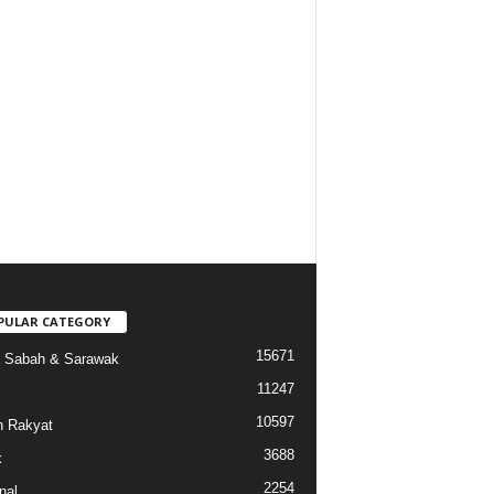
PULAR CATEGORY
15671
a Sabah & Sarawak
11247
10597
 Rakyat
3688
k
2254
nal