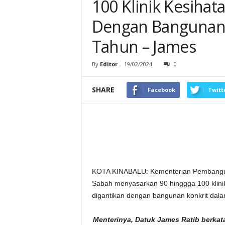
100 Klinik Kesihat
Dengan Bangunan
Tahun – James
By
Editor
-
19/02/2024
0
SHARE
Facebook
Twitt
KOTA KINABALU: Kementerian Pembangu
Sabah menyasarkan 90 hinggga 100 klinik k
digantikan dengan bangunan konkrit dala
Menterinya, Datuk James Ratib berkata,