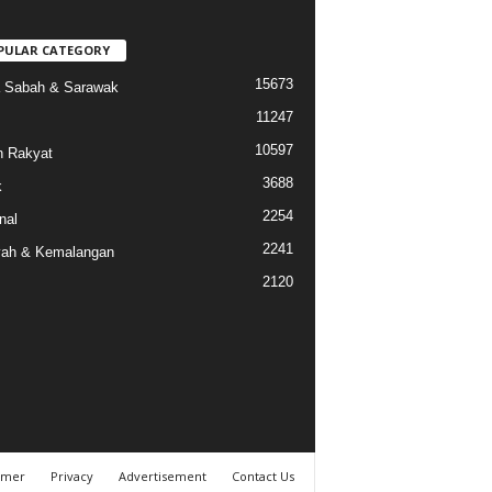
PULAR CATEGORY
15673
a Sabah & Sarawak
11247
10597
 Rakyat
3688
k
2254
nal
2241
ah & Kemalangan
2120
imer
Privacy
Advertisement
Contact Us