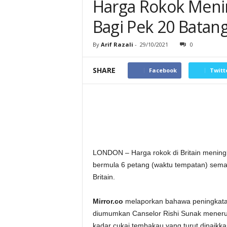
Harga Rokok Meni
Bagi Pek 20 Batan
By
Arif Razali
-
29/10/2021
0
SHARE
Facebook
Twitt
LONDON – Harga rokok di Britain mening
bermula 6 petang (waktu tempatan) sema
Britain.
Mirror.co
melaporkan bahawa peningkatan
diumumkan Canselor Rishi Sunak meneru
kadar cukai tembakau yang turut dinaikka