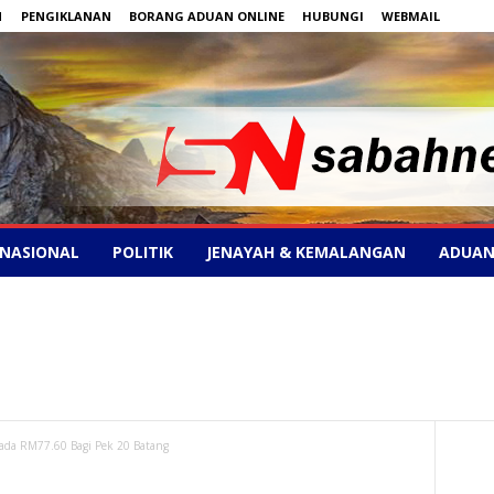
N
PENGIKLANAN
BORANG ADUAN ONLINE
HUBUNGI
WEBMAIL
NASIONAL
POLITIK
JENAYAH & KEMALANGAN
ADUAN
ada RM77.60 Bagi Pek 20 Batang