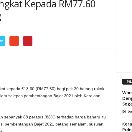
ngkat Kepada RM77.60
g
er
PI
kat kepada £13.60 (RM77.60) bagi pek 20 batang rokok
Wani
lam selepas pembentangan Bajet 2021 oleh Kerajaan
Deng
Sege
Edito
 sebanyak 88 peratus (88%) terhadap harga baharu itu
Kera
si pembentangan Bajet 2021 petang semalam, susulan
Polis
n.