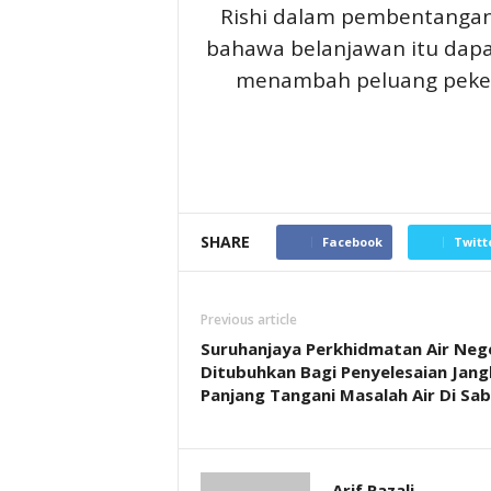
Rishi dalam pembentangan b
bahawa belanjawan itu dap
menambah peluang peker
SHARE
Facebook
Twitt
Previous article
Suruhanjaya Perkhidmatan Air Neg
Ditubuhkan Bagi Penyelesaian Jang
Panjang Tangani Masalah Air Di Sa
Arif Razali