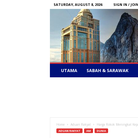
SATURDAY, AUGUST 8, 2026
SIGN IN / JOI
Sabah
UTAMA
SABAH & SARAWAK
News
–
Bebas
Bersuara
Home
Aduan Rakyat
Harga Rokok Meningkat Kep
ADUAN RAKYAT
AM
DUNIA