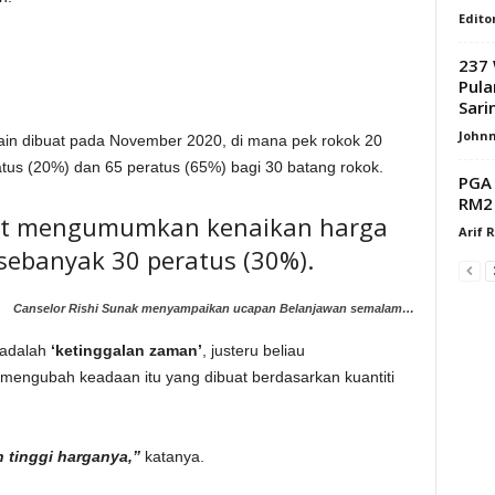
Edito
237 
Pula
Sari
Johnn
itain dibuat pada November 2020, di mana pek rokok 20
tus (20%) dan 65 peratus (65%) bagi 30 batang rokok.
PGA 
RM2 
urut mengumumkan kenaikan harga
Arif 
ebanyak 30 peratus (30%).
Canselor Rishi Sunak menyampaikan ucapan Belanjawan semalam…
n adalah
‘ketinggalan zaman’
, justeru beliau
engubah keadaan itu yang dibuat berdasarkan kuantiti
h tinggi harganya,”
katanya.