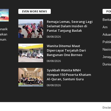
EVEN MORE NEWS
PO
Berit
Remaja Lemas, Seorang Lagi
Selamat Dalam Insiden di
Am
narik
Pantai Tanjung Badak
arkan
Aduan
08/08/2026
umum.
Politi
Wanita Ditemui Maut
Nasio
Dipercayai Terjatuh Dari
Bangunan One Borneo
Jenay
08/08/2026
Dunia
Syukbah Wanita MNH
Himpun 150 Peserta Khatam
Al-Quran, Santuni Guru
08/08/2026
Discla