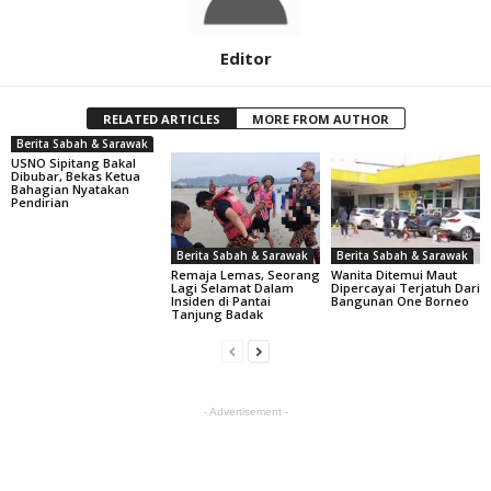
Editor
RELATED ARTICLES
MORE FROM AUTHOR
Berita Sabah & Sarawak
USNO Sipitang Bakal
Dibubar, Bekas Ketua
Bahagian Nyatakan
Pendirian
Berita Sabah & Sarawak
Berita Sabah & Sarawak
Remaja Lemas, Seorang
Wanita Ditemui Maut
Lagi Selamat Dalam
Dipercayai Terjatuh Dari
Insiden di Pantai
Bangunan One Borneo
Tanjung Badak
- Advertisement -