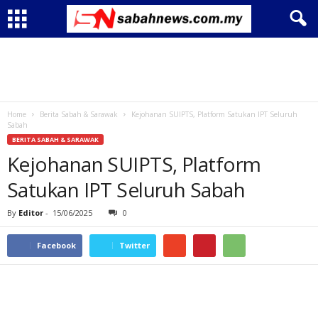
Home
Berita Sabah & Sarawak
Kejohanan SUIPTS, Platform Satukan IPT Seluruh
Sabah
BERITA SABAH & SARAWAK
Kejohanan SUIPTS, Platform
Satukan IPT Seluruh Sabah
By
Editor
-
15/06/2025
0
Facebook
Twitter