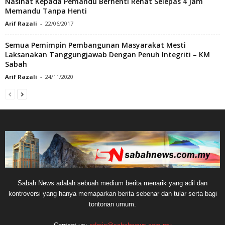
Nasihat Kepada Pemandu Berhenti Rehat Selepas 4 Jam
Memandu Tanpa Henti
Arif Razali
-
22/06/2017
Semua Pemimpin Pembangunan Masyarakat Mesti
Laksanakan Tanggungjawab Dengan Penuh Integriti – KM
Sabah
Arif Razali
-
24/11/2020
Sabah News adalah sebuah medium berita menarik yang adil dan
kontroversi yang hanya memaparkan berita sebenar dan tular serta bagi
tontonan umum.