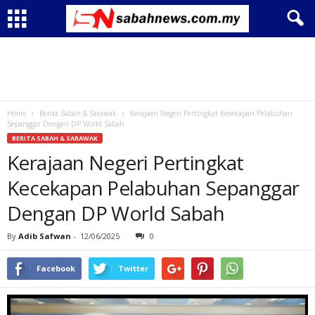
Home
Berita Sabah & Sarawak
Kerajaan Negeri Pertingkat Kecekapan Pelabuhan
Sepanggar Dengan DP World Sabah
BERITA SABAH & SARAWAK
Kerajaan Negeri Pertingkat
Kecekapan Pelabuhan Sepanggar
Dengan DP World Sabah
By
Adib Safwan
-
12/06/2025
0
Facebook
Twitter