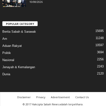
10/08/2026
POPULAR CATEGORY
15695
Berita Sabah & Sarawak
11248
Am
10597
Aduan Rakyat
3694
Politik
2256
Nasional
2243
Jenayah & Kemalangan
2120
Dunia
Disclaimer
Privacy
Advertisement
Contact Us
© 2017 Hakcipta Sabah News adalah terpelihara.