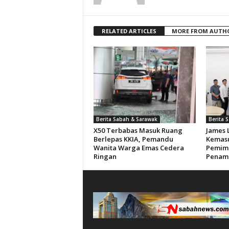
RELATED ARTICLES
MORE FROM AUTH
Berita Sabah & Sarawak
Berita 
X50 Terbabas Masuk Ruang
James 
Berlepas KKIA, Pemandu
Kemasu
Wanita Warga Emas Cedera
Pemimp
Ringan
Penam