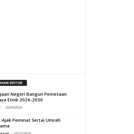
LIHAN EDITOR
jaan Negeri Bangun Pemetaan
ya Etnik 2026-2030
r
-
26/04/2026
t Ajak Peminat Sertai Umrah
sama
Razali
-
06/11/2024