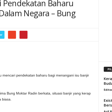
ri Pendekatan Baharu
r Dalam Negara – Bung
er
PI
mencari pendekatan baharu bagi menangani isu banjir
Kera
Buda
Edito
ima Bung Moktar Radin berkata, situasi banjir yang kerap
a biasa.
Exis
Ber
Arif 