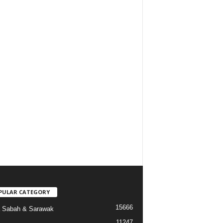
PULAR CATEGORY
15666
a Sabah & Sarawak
11247