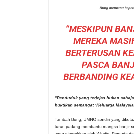
Bung mencatat keperl
“MESKIPUN BAN
MEREKA MASI
BERTERUSAN KE
PASCA BANJ
BERBANDING KE
“Penduduk yang terjejas bukan sahaja
buktikan semangat ‘Keluarga Malaysi
Tambah Bung, UMNO sendiri yang diketuai
turun padang membantu mangsa banjir se
yang digerakkan oleh Wanita, Pemuda d