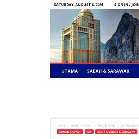
SATURDAY, AUGUST 8, 2026
SIGN IN / JOI
Sabah
UTAMA
SABAH & SARAWAK
News
–
Bebas
Bersuara
Home
Aduan Rakyat
Kerajaan Perlu Cari Pendeka
ADUAN RAKYAT
AM
BERITA SABAH & SARAWAK