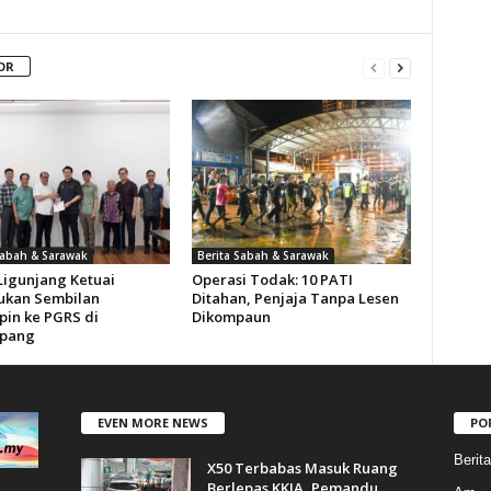
OR
Sabah & Sarawak
Berita Sabah & Sarawak
Ligunjang Ketuai
Operasi Todak: 10 PATI
kan Sembilan
Ditahan, Penjaja Tanpa Lesen
in ke PGRS di
Dikompaun
pang
EVEN MORE NEWS
PO
Berit
X50 Terbabas Masuk Ruang
Berlepas KKIA, Pemandu