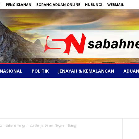
N
PENGIKLANAN
BORANG ADUAN ONLINE
HUBUNGI
WEBMAIL
NASIONAL
POLITIK
JENAYAH & KEMALANGAN
ADUAN
tan Baharu Tangani Isu Banjir Dalam Negara – Bung