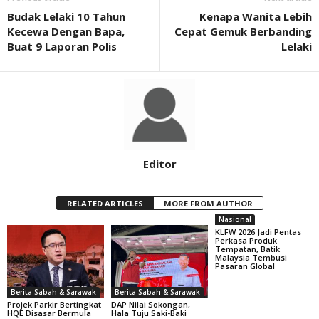
Budak Lelaki 10 Tahun
Kenapa Wanita Lebih
Kecewa Dengan Bapa,
Cepat Gemuk Berbanding
Buat 9 Laporan Polis
Lelaki
Editor
RELATED ARTICLES
MORE FROM AUTHOR
Nasional
KLFW 2026 Jadi Pentas
Perkasa Produk
Tempatan, Batik
Malaysia Tembusi
Pasaran Global
Berita Sabah & Sarawak
Berita Sabah & Sarawak
Projek Parkir Bertingkat
DAP Nilai Sokongan,
HQE Disasar Bermula
Hala Tuju Saki-Baki