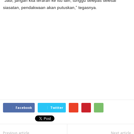
“Jadi, jangan kita terarah ke isu lain, tunggu selepas selesai
siasatan, pendakwaan akan putuskan,” tegasnya.
Facebook
Twitter
Previous article
Next article