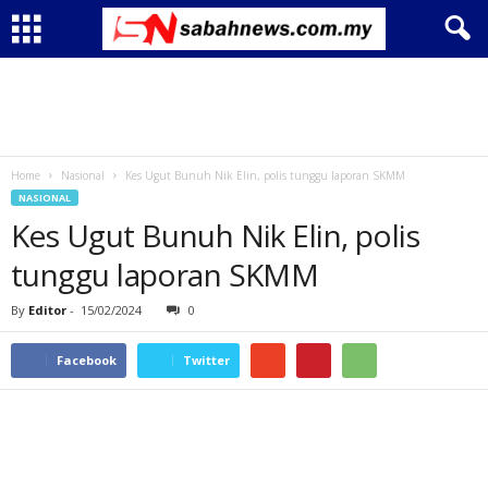
Home
Nasional
Kes Ugut Bunuh Nik Elin, polis tunggu laporan SKMM
NASIONAL
Kes Ugut Bunuh Nik Elin, polis
tunggu laporan SKMM
By
Editor
-
15/02/2024
0
Facebook
Twitter