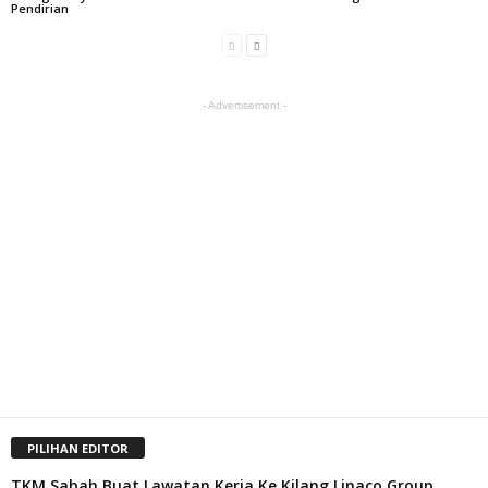
Pendirian
- Advertisement -
PILIHAN EDITOR
TKM Sabah Buat Lawatan Kerja Ke Kilang Linaco Group