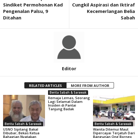
Sindiket Permohonan Kad
Cungkil Aspirasi dan Iktiraf
Pengenalan Palsu, 9
Kecemerlangan Belia
Ditahan
Sabah
Editor
RELATED ARTICLES
MORE FROM AUTHOR
Berita Sabah & Sarawak
Remaja Lemas, Seorang
Lagi Selamat Dalam
Insiden di Pantai
Tanjung Badak
Berita Sabah & Sarawak
Berita Sabah & Sarawak
USNO Sipitang Bakal
Wanita Ditemui Maut
Dibubar, Bekas Ketua
Dipercayai Terjatuh Dari
Bahagian Nyatakan
Bangunan One Borneo