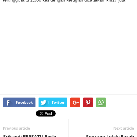
Facebook
Twitter
Previous article
Next article
Srikandi BERSATU Perlu
Seorang Lelaki Parah