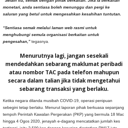
“Selain itu, semak dengan pihak berkaitan. Jika ia berkaitan
monetari, anda sentiasa boleh menunggu dan pergi ke
saluran yang betul untuk mengesahkan kesahihan tuntutan.
“Sentiasa semak melalui laman web rasmi untuk
menghubungi semula organisasi berkaitan untuk
pengesahan,”
tegasnya.
Menurutnya lagi, jangan sesekali
mendedahkan sebarang maklumat peribadi
atau nombor TAC pada telefon mahupun
secara dalam talian jika tidak mengetahui
sebarang transaksi yang berlaku.
Ketika negara dilanda musibah COVID-19, operasi penipuan
sebegini tetap berlaku. Menurut laporan pihak berkuasa sepanjang
tempoh Perintah Kawalan Pergerakan (PKP) yang bermula 18 Mac
hingga 4 Ogos 2020, jenayah e-dagang mencatatkan jumlah kes
tertinggi, iaitu 2,500 kes dengan kerugian dicatatkan RM17 juta.