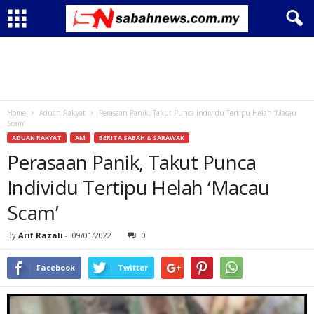
Home
Aduan Rakyat
Perasaan Panik, Takut Punca Individu Tertipu Helah ‘Macau
Scam’
ADUAN RAKYAT
AM
BERITA SABAH & SARAWAK
Perasaan Panik, Takut Punca
Individu Tertipu Helah ‘Macau
Scam’
By
Arif Razali
-
09/01/2022
0
Facebook
Twitter