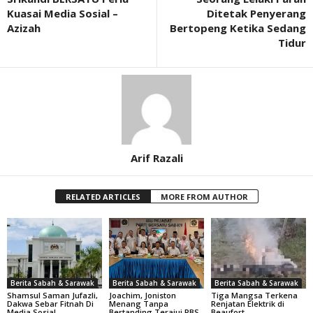
Kuasai Media Sosial –
Ditetak Penyerang
Azizah
Bertopeng Ketika Sedang
Tidur
Arif Razali
RELATED ARTICLES
MORE FROM AUTHOR
Berita Sabah & Sarawak
Berita Sabah & Sarawak
Berita Sabah & Sarawak
Shamsul Saman Jufazli,
Joachim, Joniston
Tiga Mangsa Terkena
Dakwa Sebar Fitnah Di
Menang Tanpa
Renjatan Elektrik di
Media Sosial
Bertanding Terajui PBS
Beaufort