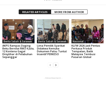
RELATED ARTICLES
MORE FROM AUTHOR
Berita Sabah & Sarawak
Berita Sabah & Sarawak
Nasional
AKPS Rampas Daging
Lima Pemilik Syarikat
KLFW 2026 Jadi Pentas
Beku Bernilai RM3.4 Juta,
Didakwa Kemuka
Perkasa Produk
12 Kontena Gagal
Dokumen Palsu Tuntut
Tempatan, Batik
Diisytihar di Pelabuhan
Insentif PERKESO
Malaysia Tembusi
Sepanggar
Pasaran Global
- Advertisement -