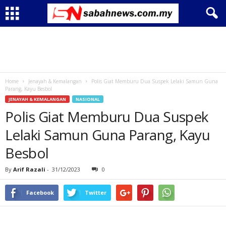
Home
Jenayah & Kemalangan
Polis Giat Memburu Dua Suspek Lelaki Samun Guna
Parang, Kayu Besbol
JENAYAH & KEMALANGAN
NASIONAL
Polis Giat Memburu Dua Suspek
Lelaki Samun Guna Parang, Kayu
Besbol
By
Arif Razali
-
31/12/2023
0
Facebook
Twitter