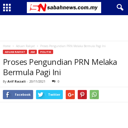
Home
Aduan Rakyat
Proses Pengundian PRN Melaka Bermula Pagi Ini
ADUAN RAKYAT
AM
POLITIK
Proses Pengundian PRN Melaka
Bermula Pagi Ini
By
Arif Razali
-
20/11/2021
0
Facebook
Twitter