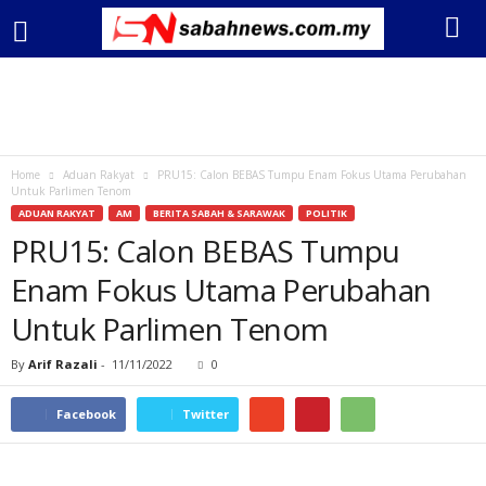
Home
Aduan Rakyat
PRU15: Calon BEBAS Tumpu Enam Fokus Utama Perubahan
Untuk Parlimen Tenom
ADUAN RAKYAT
AM
BERITA SABAH & SARAWAK
POLITIK
PRU15: Calon BEBAS Tumpu
Enam Fokus Utama Perubahan
Untuk Parlimen Tenom
By
Arif Razali
-
11/11/2022
0
Facebook
Twitter