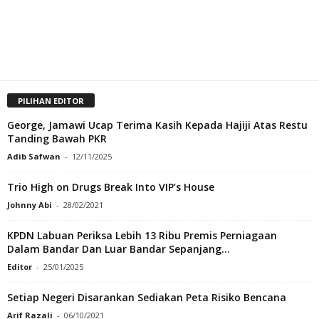
PILIHAN EDITOR
George, Jamawi Ucap Terima Kasih Kepada Hajiji Atas Restu
Tanding Bawah PKR
Adib Safwan
-
12/11/2025
Trio High on Drugs Break Into VIP’s House
Johnny Abi
-
28/02/2021
KPDN Labuan Periksa Lebih 13 Ribu Premis Perniagaan
Dalam Bandar Dan Luar Bandar Sepanjang...
Editor
-
25/01/2025
Setiap Negeri Disarankan Sediakan Peta Risiko Bencana
Arif Razali
-
06/10/2021