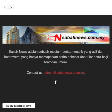
Sabah News adalah sebuah medium berita menarik yang adil dan
kontroversi yang hanya memaparkan berita sebenar dan tular serta bagi
tontonan umum.
Contact us:
admin@sabahnews.com.my
EVEN MORE NEWS