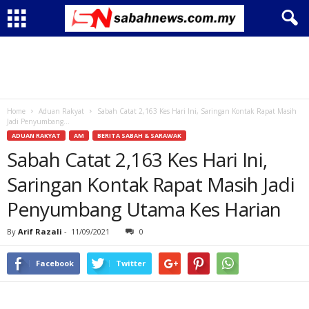
Home
Aduan Rakyat
Sabah Catat 2,163 Kes Hari Ini, Saringan Kontak Rapat Masih
Jadi Penyumbang...
ADUAN RAKYAT
AM
BERITA SABAH & SARAWAK
Sabah Catat 2,163 Kes Hari Ini,
Saringan Kontak Rapat Masih Jadi
Penyumbang Utama Kes Harian
By
Arif Razali
-
11/09/2021
0
Facebook
Twitter