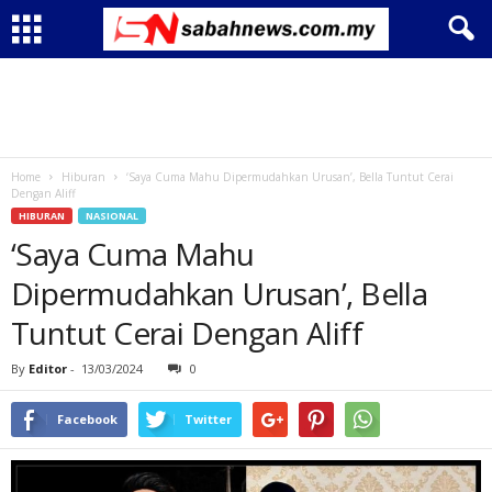
Home
Hiburan
‘Saya Cuma Mahu Dipermudahkan Urusan’, Bella Tuntut Cerai
Dengan Aliff
HIBURAN
NASIONAL
‘Saya Cuma Mahu
Dipermudahkan Urusan’, Bella
Tuntut Cerai Dengan Aliff
By
Editor
-
13/03/2024
0
Facebook
Twitter