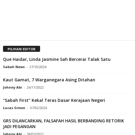
PILIHAN EDITOR
Que Haidar, Linda Jasmine Sah Bercerai Talak Satu
Sabah News
-
27/10/2024
Kaut Gamat, 7 Warganegara Asing Ditahan
Johnny Abi
-
26/11/2022
“Sabah First” Kekal Teras Dasar Kerajaan Negeri
Lucas Simon
-
07/02/2026
GRS DILANCARKAN, FALSAFAH HASIL BERBANDING RETORIK
JADI PEGANGAN
Johnny Abi
-
28/05/2022