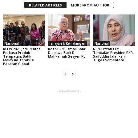
RELATED ARTICLES
MORE FROM AUTHOR
Nasional
Jenayah & Kemalangan
Nasional
KLFW 2026 Jadi Pentas
Kes SPRM: Ismail Sabri
Nurul Izzah Cuti
Perkasa Produk
Didakwa Esok Di
Timbalan Presiden PKR,
Tempatan, Batik
Mahkamah Sesyen KL
Saifuddin Jalankan
Malaysia Tembusi
Tugas Sementara
Pasaran Global
- Advertisement -