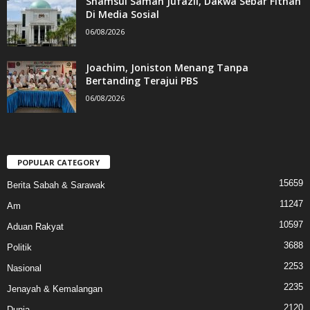
Shamsul Saman Jufazli, Dakwa Sebar Fitnah
Di Media Sosial
06/08/2026
Joachim, Joniston Menang Tanpa
Bertanding Terajui PBS
06/08/2026
POPULAR CATEGORY
15659
Berita Sabah & Sarawak
11247
Am
10597
Aduan Rakyat
3688
Politik
2253
Nasional
2235
Jenayah & Kemalangan
2120
Dunia