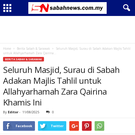
Home
Berita Sabah & Sarawak
Seluruh Masjid, Surau di Sabah Adakan Majlis Tahlil
untuk Allahyarhamah Zara Qairina...
BERITA SABAH & SARAWAK
Seluruh Masjid, Surau di Sabah
Adakan Majlis Tahlil untuk
Allahyarhamah Zara Qairina
Khamis Ini
By
Editor
-
11/08/2025
0
Facebook
Twitter