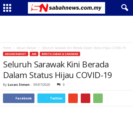
Home
Aduan Rakyat
Seluruh Sarawak Kini Berada Dalam Status Hijau COVID-19
ADUAN RAKYAT
AM
BERITA SABAH & SARAWAK
Seluruh Sarawak Kini Berada
Dalam Status Hijau COVID-19
By
Lucas Simon
-
09/07/2020
0
Facebook
Twitter