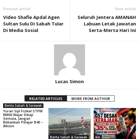
Previous article
Next article
Video Shafie Apdal Agen
Seluruh Jentera AMANAH
Sultan Sulu Di Sabah Tular
Labuan Letak Jawatan
Di Media Sosial
Serta-Merta Hari Ini
Lucas Simon
RELATED ARTICLES
MORE FROM AUTHOR
Berita Sabah & Sarawak
Yuran Sijil Fizikal STPM
RM60 Wajar Dikaji
Semula, Jangan
Bebankan Pelajar B40 –
Allison
Berita Sabah & Sarawak
Am