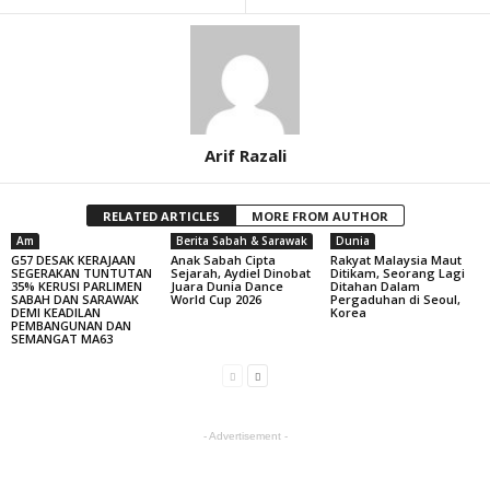
Arif Razali
RELATED ARTICLES
MORE FROM AUTHOR
Am
Berita Sabah & Sarawak
Dunia
G57 DESAK KERAJAAN
Anak Sabah Cipta
Rakyat Malaysia Maut
SEGERAKAN TUNTUTAN
Sejarah, Aydiel Dinobat
Ditikam, Seorang Lagi
35% KERUSI PARLIMEN
Juara Dunia Dance
Ditahan Dalam
SABAH DAN SARAWAK
World Cup 2026
Pergaduhan di Seoul,
DEMI KEADILAN
Korea
PEMBANGUNAN DAN
SEMANGAT MA63
- Advertisement -