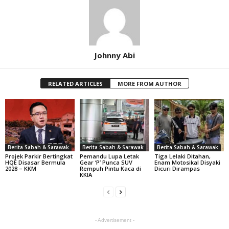
Johnny Abi
RELATED ARTICLES
MORE FROM AUTHOR
Berita Sabah & Sarawak
Berita Sabah & Sarawak
Berita Sabah & Sarawak
Projek Parkir Bertingkat
Pemandu Lupa Letak
Tiga Lelaki Ditahan,
HQE Disasar Bermula
Gear ‘P’ Punca SUV
Enam Motosikal Disyaki
2028 – KKM
Rempuh Pintu Kaca di
Dicuri Dirampas
KKIA
- Advertisement -