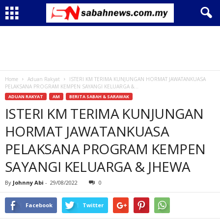
Home
Aduan Rakyat
ISTERI KM TERIMA KUNJUNGAN HORMAT JAWATANKUASA
PELAKSANA PROGRAM KEMPEN SAYANGI KELUARGA &...
ADUAN RAKYAT
AM
BERITA SABAH & SARAWAK
ISTERI KM TERIMA KUNJUNGAN
HORMAT JAWATANKUASA
PELAKSANA PROGRAM KEMPEN
SAYANGI KELUARGA & JHEWA
By
Johnny Abi
-
29/08/2022
0
Facebook
Twitter