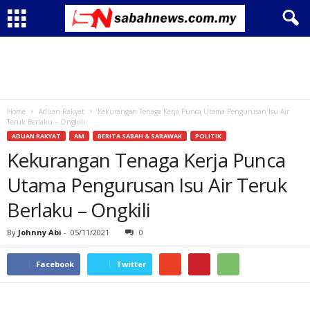
Home
Aduan Rakyat
Kekurangan Tenaga Kerja Punca Utama Pengurusan Isu Air
Teruk Berlaku – Ongkili
ADUAN RAKYAT
AM
BERITA SABAH & SARAWAK
POLITIK
Kekurangan Tenaga Kerja Punca
Utama Pengurusan Isu Air Teruk
Berlaku – Ongkili
By
Johnny Abi
-
05/11/2021
0
Facebook
Twitter