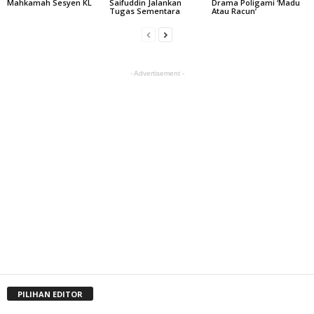
Mahkamah Sesyen KL
Saifuddin Jalankan
Drama Poligami ‘Madu
Tugas Sementara
Atau Racun’
- Advertisement -
PILIHAN EDITOR