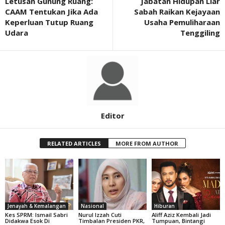
Letusan Gunung Ruang:
Jabatan Hidupan Liar
CAAM Tentukan Jika Ada
Sabah Raikan Kejayaan
Keperluan Tutup Ruang
Usaha Pemuliharaan
Udara
Tenggiling
Editor
RELATED ARTICLES
MORE FROM AUTHOR
Jenayah & Kemalangan
Nasional
Hiburan
Kes SPRM: Ismail Sabri
Nurul Izzah Cuti
Aliff Aziz Kembali Jadi
Didakwa Esok Di
Timbalan Presiden PKR,
Tumpuan, Bintangi