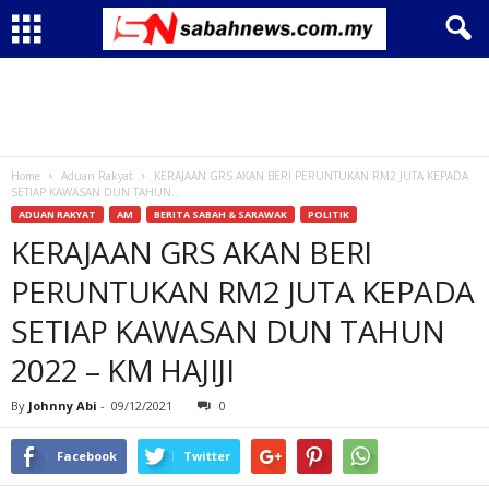
Home
Aduan Rakyat
KERAJAAN GRS AKAN BERI PERUNTUKAN RM2 JUTA KEPADA
SETIAP KAWASAN DUN TAHUN...
ADUAN RAKYAT
AM
BERITA SABAH & SARAWAK
POLITIK
KERAJAAN GRS AKAN BERI
PERUNTUKAN RM2 JUTA KEPADA
SETIAP KAWASAN DUN TAHUN
2022 – KM HAJIJI
By
Johnny Abi
-
09/12/2021
0
Facebook
Twitter