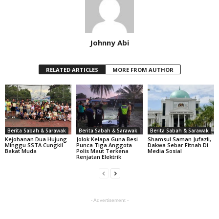
Johnny Abi
RELATED ARTICLES
MORE FROM AUTHOR
Berita Sabah & Sarawak
Berita Sabah & Sarawak
Berita Sabah & Sarawak
Kejohanan Dua Hujung
Jolok Kelapa Guna Besi
Shamsul Saman Jufazli,
Minggu SSTA Cungkil
Punca Tiga Anggota
Dakwa Sebar Fitnah Di
Bakat Muda
Polis Maut Terkena
Media Sosial
Renjatan Elektrik
- Advertisement -