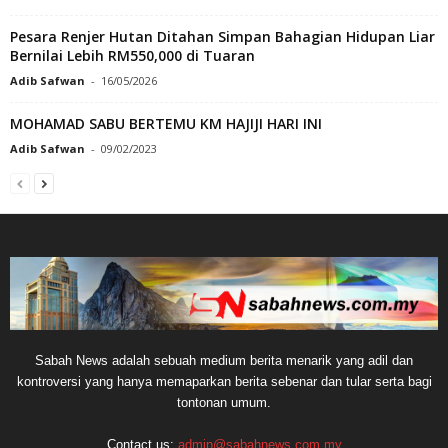
Pesara Renjer Hutan Ditahan Simpan Bahagian Hidupan Liar
Bernilai Lebih RM550,000 di Tuaran
Adib Safwan
-
16/05/2026
MOHAMAD SABU BERTEMU KM HAJIJI HARI INI
Adib Safwan
-
09/02/2023
Sabah News adalah sebuah medium berita menarik yang adil dan
kontroversi yang hanya memaparkan berita sebenar dan tular serta bagi
tontonan umum.
Contact us:
admin@sabahnews.com.my