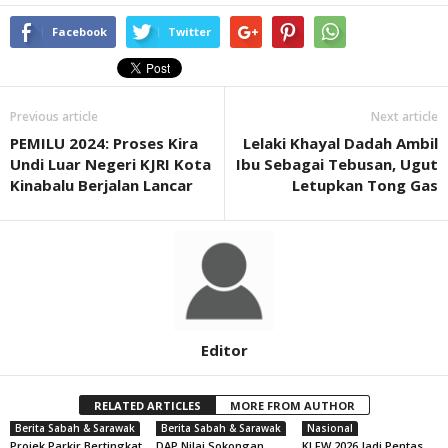
Facebook
Twitter
Previous article
Next article
PEMILU 2024: Proses Kira
Lelaki Khayal Dadah Ambil
Undi Luar Negeri KJRI Kota
Ibu Sebagai Tebusan, Ugut
Kinabalu Berjalan Lancar
Letupkan Tong Gas
Editor
RELATED ARTICLES
MORE FROM AUTHOR
Berita Sabah & Sarawak
Berita Sabah & Sarawak
Nasional
Projek Parkir Bertingkat
DAP Nilai Sokongan,
KLFW 2026 Jadi Pentas