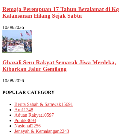
Remaja Perempuan 17 Tahun Beralamat di Kg
Kalansanan Hilang Sejak Sabtu
10/08/2026
Ghazali Seru Rakyat Semarak Jiwa Merdeka,
Kibarkan Jalur Gemilang
10/08/2026
POPULAR CATEGORY
Berita Sabah & Sarawak
15691
Am
11248
Aduan Rakyat
10597
Politik
3693
Nasional
2256
Jenayah & Kemalangan
2243