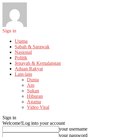
Sign in
Utama
Sabah & Sarawak
Nasional
Politik
Jenayah & Kemalangan
Aduan Rakyat
Lain-lain
Dunia
Am
Sukan
Hiburan
Agama
Video Viral
Sign in
Welcome!
Log into your account
your username
your password