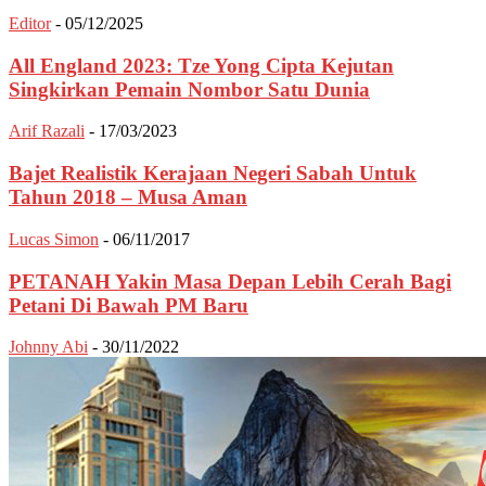
Editor
-
05/12/2025
All England 2023: Tze Yong Cipta Kejutan
Singkirkan Pemain Nombor Satu Dunia
Arif Razali
-
17/03/2023
Bajet Realistik Kerajaan Negeri Sabah Untuk
Tahun 2018 – Musa Aman
Lucas Simon
-
06/11/2017
PETANAH Yakin Masa Depan Lebih Cerah Bagi
Petani Di Bawah PM Baru
Johnny Abi
-
30/11/2022