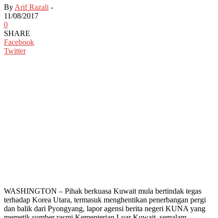
By
Arif Razali
-
11/08/2017
0
SHARE
Facebook
Twitter
WASHINGTON – Pihak berkuasa Kuwait mula bertindak tegas
terhadap Korea Utara, termasuk menghentikan penerbangan pergi
dan balik dari Pyongyang, lapor agensi berita negeri KUNA yang
memetik sumber rasmi Kementerian Luar Kuwait, semalam.