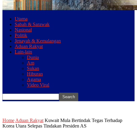
Utama
Sabah & Sarawak
Nasional
Politik
Jenayah & Kemalangan
Aduan Rakyat
Lain-lain
Dunia
Am
Sukan
Hiburan
Agama
Video Viral
Home
Aduan Rakyat
Kuwait Mula Bertindak Tegas Terhadap
Korea Utara Selepas Tindakan Presiden AS