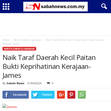
Home
Berita Sabah & Sarawak
Naik Taraf Daerah Kecil Paitan Bukti Keprihatinan
Kerajaan-James
BERITA SABAH & SARAWAK
Naik Taraf Daerah Kecil Paitan
Bukti Keprihatinan Kerajaan-
James
By
Sabah News
-
01/04/2024
0
Facebook
Twitter