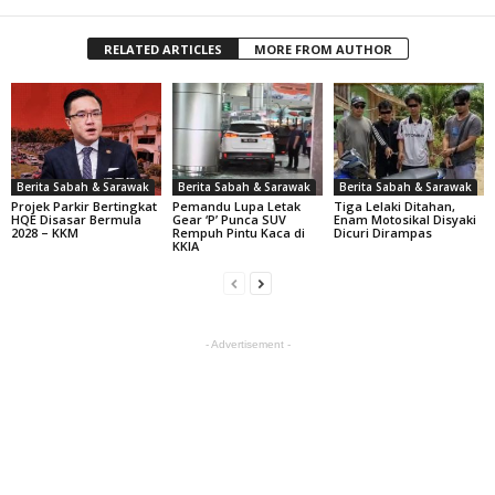
RELATED ARTICLES
MORE FROM AUTHOR
Berita Sabah & Sarawak
Berita Sabah & Sarawak
Berita Sabah & Sarawak
Projek Parkir Bertingkat
Pemandu Lupa Letak
Tiga Lelaki Ditahan,
HQE Disasar Bermula
Gear ‘P’ Punca SUV
Enam Motosikal Disyaki
2028 – KKM
Rempuh Pintu Kaca di
Dicuri Dirampas
KKIA
- Advertisement -