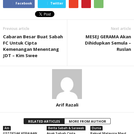
Facebook
Twitter
Previous article
Next article
Cabaran Besar Buat Sabah
MESEJ GERAMA Akan
FC Untuk Cipta
Dihidupkan Semula –
Kemenangan Menentang
Ruslan
JDT – Kim Swee
Arif Razali
RELATED ARTICLES
MORE FROM AUTHOR
Am
Berita Sabah & Sarawak
Dunia
G57 DESAK KERAJAAN
Anak Sabah Cipta
Rakyat Malaysia Maut