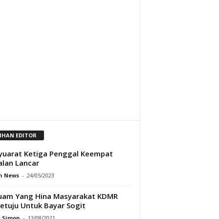
LIHAN EDITOR
uarat Ketiga Penggal Keempat
alan Lancar
h News
-
24/05/2023
uam Yang Hina Masyarakat KDMR
etuju Untuk Bayar Sogit
s Simon
-
13/08/2021