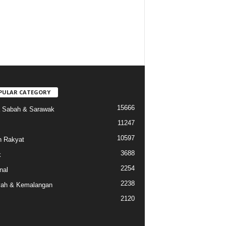
PULAR CATEGORY
15666
a Sabah & Sarawak
11247
10597
 Rakyat
3688
k
2254
nal
2238
ah & Kemalangan
2120