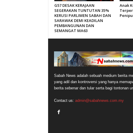
G57 DESAK KERAJAAN
Anak K
SEGERAKAN TUNTUTAN 35%
Terper
KERUSI PARLIMEN SABAH DAN
Penipu
SARAWAK DEMI KEADILAN
PEMBANGUNAN DAN
SEMANGAT MA63
Sabah News adalah sebuah medium berita me
yang adil dan kontroversi yang hanya memap
berita sebenar dan tular serta bagi tontonan 
Contact us:
admin@sabahnews.com.my