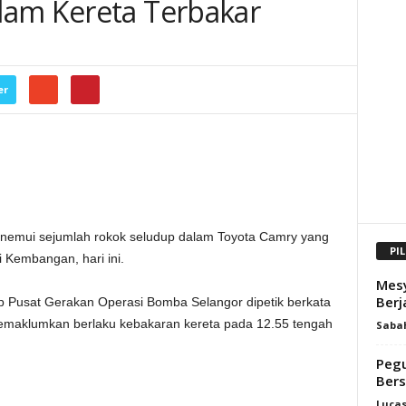
lam Kereta Terbakar
er
mui sejumlah rokok seludup dalam Toyota Camry yang
PI
i Kembangan, hari ini.
Mesy
Berj
p Pusat Gerakan Operasi Bomba Selangor dipetik berkata
maklumkan berlaku kebakaran kereta pada 12.55 tengah
Saba
Peg
Bers
Luca