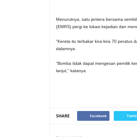
Menurutnya, satu jentera bersama semb
(EMRS) pergi ke lokasi kejadian dan mendap
“Kereta itu terbakar kira-kira 70 peratus
dalamnya.
“Bomba tidak dapat mengesan pemilik kere
lanjut,” katanya.
SHARE
Facebook
Twitt