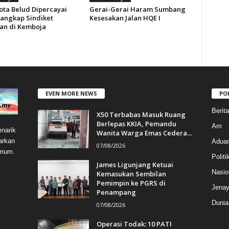
ota Belud Dipercayai
Gerai-Gerai Haram Sumbang
angkap Sindiket
Kesesakan Jalan HQE I
an di Kemboja
EVEN MORE NEWS
PO
Berit
X50 Terbabas Masuk Ruang
Berlepas KKIA, Pemandu
Am
narik
Wanita Warga Emas Cedera...
arkan
Aduan
07/08/2026
umum.
Politi
James Ligunjang Ketuai
Nasio
Kemasukan Sembilan
Pemimpin ke PGRS di
Jenay
Penampang
Dunia
07/08/2026
Operasi Todak: 10 PATI