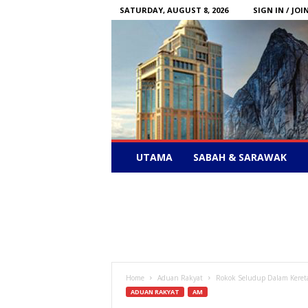
SATURDAY, AUGUST 8, 2026
SIGN IN / JOI
Sabah
UTAMA
SABAH & SARAWAK
News
–
Bebas
Bersuara
Home
Aduan Rakyat
Rokok Seludup Dalam Kereta
ADUAN RAKYAT
AM