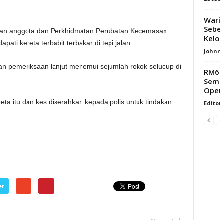
Wari
Sebe
ilan anggota dan Perkhidmatan Perubatan Kecemasan
Kelo
ati kereta terbabit terbakar di tepi jalan.
Johnn
 dan pemeriksaan lanjut menemui sejumlah rokok seludup di
RM65
Sem
Oper
ta itu dan kes diserahkan kepada polis untuk tindakan
Edito
er