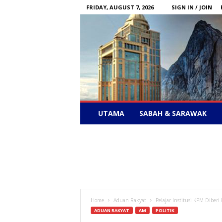
FRIDAY, AUGUST 7, 2026
SIGN IN / JOIN
Sabah
UTAMA
SABAH & SARAWAK
News
–
Bebas
Bersuara
Home
Aduan Rakyat
Pelajar Institusi KPM Diber
ADUAN RAKYAT
AM
POLITIK