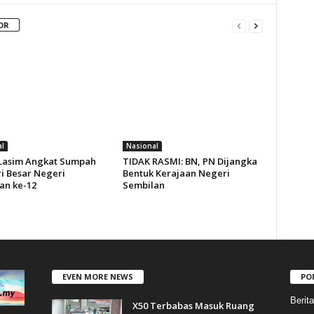
OR
l
Nasional
 Lasim Angkat Sumpah
TIDAK RASMI: BN, PN Dijangka
i Besar Negeri
Bentuk Kerajaan Negeri
an ke-12
Sembilan
EVEN MORE NEWS
PO
Berit
X50 Terbabas Masuk Ruang