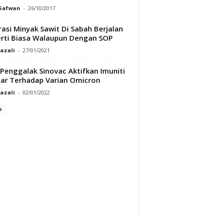
 Safwan
-
26/10/2017
asi Minyak Sawit Di Sabah Berjalan
rti Biasa Walaupun Dengan SOP
Razali
-
27/01/2021
Penggalak Sinovac Aktifkan Imuniti
lar Terhadap Varian Omicron
Razali
-
02/01/2022