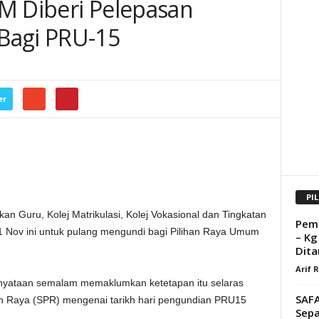
KPM Diberi Pelepasan
Bagi PRU-15
er
PI
an Guru, Kolej Matrikulasi, Kolej Vokasional dan Tingkatan
Pemb
1 Nov ini untuk pulang mengundi bagi Pilihan Raya Umum
– Kg
Ditar
Arif 
nyataan semalam memaklumkan ketetapan itu selaras
SAFA
 Raya (SPR) mengenai tarikh hari pengundian PRU15
Sepa