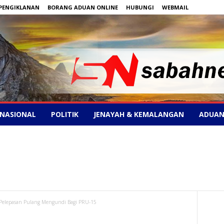
PENGIKLANAN
BORANG ADUAN ONLINE
HUBUNGI
WEBMAIL
NASIONAL
POLITIK
JENAYAH & KEMALANGAN
ADUAN
i Pelepasan Pulang Mengundi Bagi PRU-15