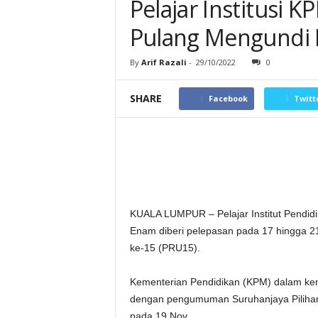
Pelajar Institusi 
Pulang Mengundi 
By
Arif Razali
-
29/10/2022
0
SHARE
Facebook
Twitt
KUALA LUMPUR – Pelajar Institut Pendidik
Enam diberi pelepasan pada 17 hingga 2
ke-15 (PRU15).
Kementerian Pendidikan (KPM) dalam ke
dengan pengumuman Suruhanjaya Pilihan
pada 19 Nov.