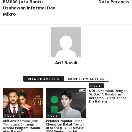
RM800 Juta Bantu
Duta Perancis
Usahawan informal Dan
Mikro
Arif Razali
RELATED ARTICLES
MORE FROM AUTHOR
Hiburan
DOLLA Kembali Dengan
“G.O.A.T”, Kolaborasi
Bersama F.Hero Tanda
Era Baharu
Hiburan
Hiburan
Aliff Aziz Kembali Jadi
Pelakon Popular China
Tumpuan, Bintangi
Cheng Lei Bakal Tampil
Drama Poligami ‘Madu
di Acara iQIYI STARSHIP
Atau Racun’
2026 September Ini