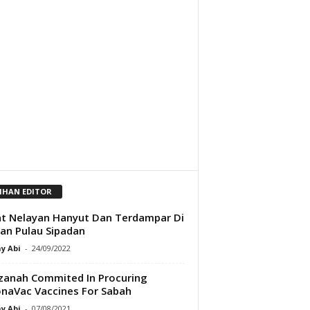
LIHAN EDITOR
t Nelayan Hanyut Dan Terdampar Di
n Pulau Sipadan
y Abi
-
24/09/2022
anah Commited In Procuring
naVac Vaccines For Sabah
y Abi
-
07/08/2021