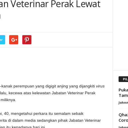
tan Veterinar Perak Lewat
n
er
PI
anak perempuan yang digigit anjing yang dijangkiti
virus
Puka
 lalu, kecewa atas kelewatan Jabatan Veterinar Perak
Tama
miliknya.
Johnn
i, 40, mengetahui perkara itu semalam sebaik
Qhaz
Coro
ta di dalam media sedangkan pihak Jabatan Veterinar
n itu kepadanya hari ini.
Johnn