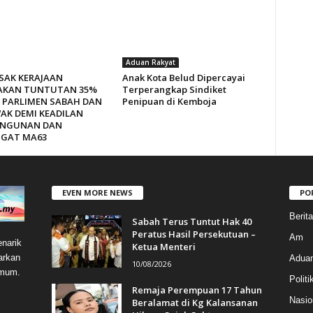
Aduan Rakyat
SAK KERAJAAN
Anak Kota Belud Dipercayai
AKAN TUNTUTAN 35%
Terperangkap Sindiket
I PARLIMEN SABAH DAN
Penipuan di Kemboja
AK DEMI KEADILAN
NGUNAN DAN
GAT MA63
EVEN MORE NEWS
PO
Berit
Sabah Terus Tuntut Hak 40
Peratus Hasil Persekutuan –
Am
narik
Ketua Menteri
arkan
Aduan
10/08/2026
umum.
Politi
Remaja Perempuan 17 Tahun
Nasio
Beralamat di Kg Kalansanan