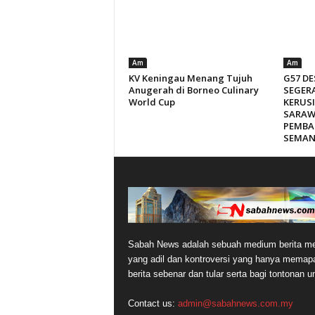
Am
Am
KV Keningau Menang Tujuh
G57 DE
Anugerah di Borneo Culinary
SEGER
World Cup
KERUS
SARAW
PEMBA
SEMAN
Sabah News adalah sebuah medium berita me
yang adil dan kontroversi yang hanya memap
berita sebenar dan tular serta bagi tontonan 
Contact us:
admin@sabahnews.com.my