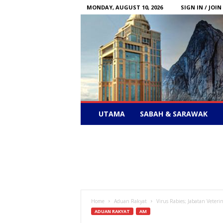
MONDAY, AUGUST 10, 2026
SIGN IN / JOIN
Sabah
UTAMA
SABAH & SARAWAK
News
–
Bebas
Bersuara
Home
Aduan Rakyat
Virus Rabies; Jabatan Veter
ADUAN RAKYAT
AM