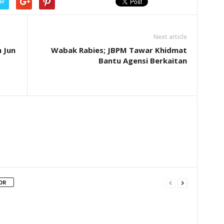
er
Next article
 Jun
Wabak Rabies; JBPM Tawar Khidmat
Bantu Agensi Berkaitan
OR