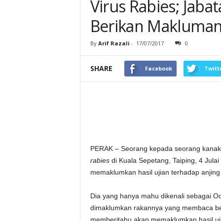
Virus Rabies; Jaba
Berikan Makluma
By
Arif Razali
-
17/07/2017
0
SHARE
Facebook
Twitt
PERAK – Seorang kepada seorang kanak-k
rabies
di Kuala Sepetang, Taiping, 4 Julai
memaklumkan hasil ujian terhadap anjing 
Dia yang hanya mahu dikenali sebagai Oo
dimaklumkan rakannya yang membaca beri
memberitahu akan memaklumkan hasil ujia