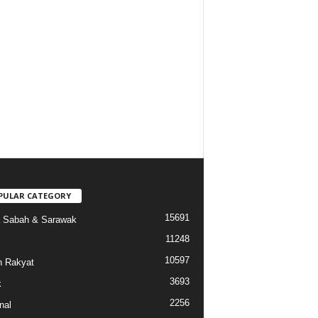
PULAR CATEGORY
15691
a Sabah & Sarawak
11248
10597
 Rakyat
3693
k
2256
nal