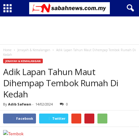
Home
Jenayah & Kemalangan
Adik Lapan Tahun Maut Dihempap Tembok Rumah Di
Kedah
JENAYAH & KEMALANGAN
Adik Lapan Tahun Maut
Dihempap Tembok Rumah Di
Kedah
By
Adib Safwan
-
14/02/2024
0
Facebook
Twitter