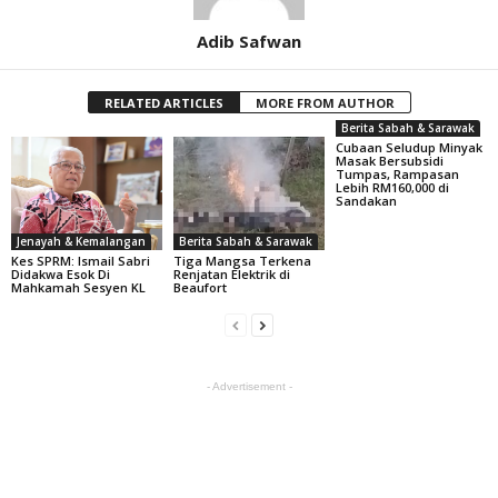
Adib Safwan
RELATED ARTICLES
MORE FROM AUTHOR
Berita Sabah & Sarawak
Cubaan Seludup Minyak
Masak Bersubsidi
Tumpas, Rampasan
Lebih RM160,000 di
Sandakan
Jenayah & Kemalangan
Berita Sabah & Sarawak
Kes SPRM: Ismail Sabri
Tiga Mangsa Terkena
Didakwa Esok Di
Renjatan Elektrik di
Mahkamah Sesyen KL
Beaufort
- Advertisement -