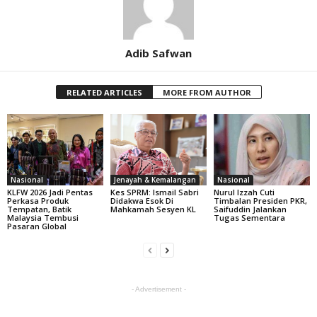
Adib Safwan
RELATED ARTICLES
MORE FROM AUTHOR
Nasional
Jenayah & Kemalangan
Nasional
KLFW 2026 Jadi Pentas
Kes SPRM: Ismail Sabri
Nurul Izzah Cuti
Perkasa Produk
Didakwa Esok Di
Timbalan Presiden PKR,
Tempatan, Batik
Mahkamah Sesyen KL
Saifuddin Jalankan
Malaysia Tembusi
Tugas Sementara
Pasaran Global
- Advertisement -