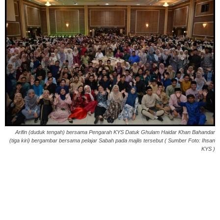
Arifin (duduk tengah) bersama Pengarah KYS Datuk Ghulam Haidar Khan Bahandar
(tiga kiri) bergambar bersama pelajar Sabah pada majlis tersebut ( Sumber Foto: Ihsan
KYS )