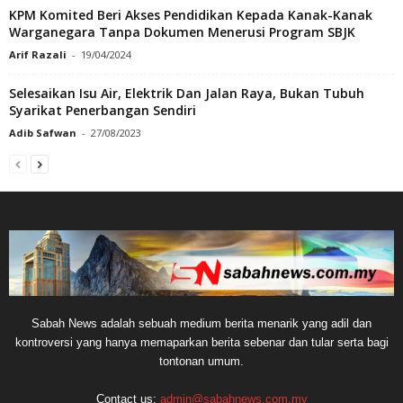
KPM Komited Beri Akses Pendidikan Kepada Kanak-Kanak
Warganegara Tanpa Dokumen Menerusi Program SBJK
Arif Razali
-
19/04/2024
Selesaikan Isu Air, Elektrik Dan Jalan Raya, Bukan Tubuh
Syarikat Penerbangan Sendiri
Adib Safwan
-
27/08/2023
Sabah News adalah sebuah medium berita menarik yang adil dan
kontroversi yang hanya memaparkan berita sebenar dan tular serta bagi
tontonan umum.
Contact us:
admin@sabahnews.com.my