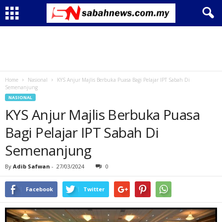
Home
Nasional
KYS Anjur Majlis Berbuka Puasa Bagi Pelajar IPT Sabah Di
Semenanjung
NASIONAL
KYS Anjur Majlis Berbuka Puasa
Bagi Pelajar IPT Sabah Di
Semenanjung
By
Adib Safwan
-
27/03/2024
0
Facebook
Twitter