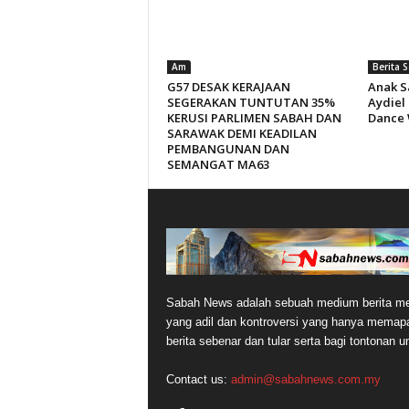
Am
Berita 
G57 DESAK KERAJAAN
Anak S
SEGERAKAN TUNTUTAN 35%
Aydiel
KERUSI PARLIMEN SABAH DAN
Dance 
SARAWAK DEMI KEADILAN
PEMBANGUNAN DAN
SEMANGAT MA63
Sabah News adalah sebuah medium berita me
yang adil dan kontroversi yang hanya memap
berita sebenar dan tular serta bagi tontonan 
Contact us:
admin@sabahnews.com.my