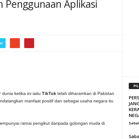
n Penggunaan Aplikasi
er
PI
unia ketika ini iaitu
TikTok
telah diharamkan di Pakistan
PER
endatangkan manfaat positif dan sebagai usaha negara itu
JANG
KER
NEG
Saba
 mempunyai ramai pengikut daripada golongan muda di
Saba