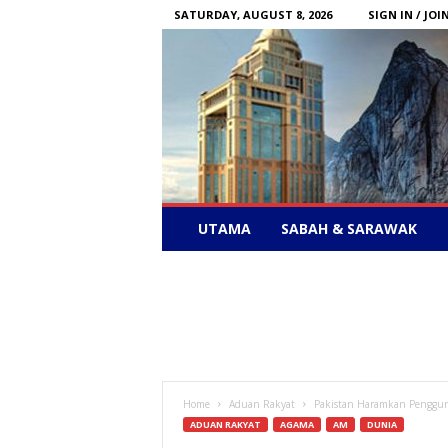
SATURDAY, AUGUST 8, 2026
SIGN IN / JOI
Sabah
UTAMA
SABAH & SARAWAK
News
–
Bebas
Bersuara
Home
Aduan Rakyat
Pakistan Haramkan Pengguna
ADUAN RAKYAT
AGAMA
AM
DUNIA