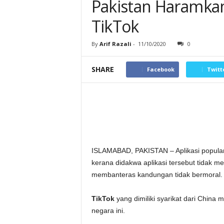
Pakistan Haramka
TikTok
By
Arif Razali
-
11/10/2020
0
SHARE
Facebook
Twitt
ISLAMABAD, PAKISTAN – Aplikasi popular d
kerana didakwa aplikasi tersebut tidak m
membanteras kandungan tidak bermoral.
TikTok
yang dimiliki syarikat dari China
negara ini.