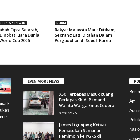
Sabah & Sarawak
Dunia
abah Cipta Sejarah,
Rakyat Malaysia Maut Ditikam,
 Dinobat Juara Dunia
Seorang Lagi Ditahan Dalam
World Cup 2026
Pergaduhan di Seoul, Korea
EVEN MORE NEWS
PO
Berit
X50 Terbabas Masuk Ruang
Berlepas KKIA, Pemandu
Am
narik
Wanita Warga Emas Cedera...
arkan
Aduan
07/08/2026
umum.
Politi
James Ligunjang Ketuai
Nasio
Kemasukan Sembilan
Pemimpin ke PGRS di
Jenay