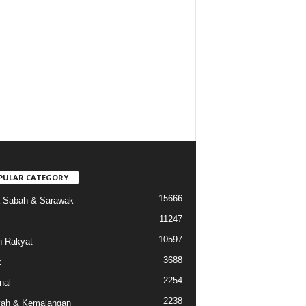
PULAR CATEGORY
15666
a Sabah & Sarawak
11247
10597
 Rakyat
3688
k
2254
nal
2238
ah & Kemalangan