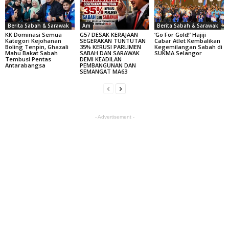
Berita Sabah & Sarawak
Am
Berita Sabah & Sarawak
KK Dominasi Semua
G57 DESAK KERAJAAN
‘Go For Gold!’ Hajiji
Kategori Kejohanan
SEGERAKAN TUNTUTAN
Cabar Atlet Kembalikan
Boling Tenpin, Ghazali
35% KERUSI PARLIMEN
Kegemilangan Sabah di
Mahu Bakat Sabah
SABAH DAN SARAWAK
SUKMA Selangor
Tembusi Pentas
DEMI KEADILAN
Antarabangsa
PEMBANGUNAN DAN
SEMANGAT MA63
- Advertisement -