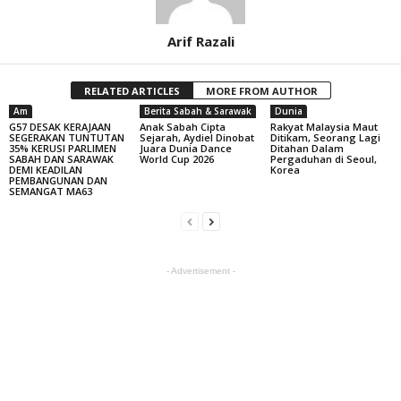
Arif Razali
RELATED ARTICLES
MORE FROM AUTHOR
Am
Berita Sabah & Sarawak
Dunia
G57 DESAK KERAJAAN
Anak Sabah Cipta
Rakyat Malaysia Maut
SEGERAKAN TUNTUTAN
Sejarah, Aydiel Dinobat
Ditikam, Seorang Lagi
35% KERUSI PARLIMEN
Juara Dunia Dance
Ditahan Dalam
SABAH DAN SARAWAK
World Cup 2026
Pergaduhan di Seoul,
DEMI KEADILAN
Korea
PEMBANGUNAN DAN
SEMANGAT MA63
- Advertisement -