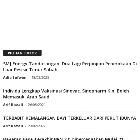
PILIHAN EDITOR
SMJ Energy Tandatangani Dua Lagi Perjanjian Penerokaan Di
Luar Pesisir Timur Sabah
Adib Safwan
-
18/02/2025
Individu Lengkap Vaksinasi Sinovac, Sinopharm Kini Boleh
Memasuki Arab Saudi
Arif Razali
-
26/08/2021
TERBABIT KEMALANGAN BAYI TERKELUAR DARI PERUT IBUNYA
Arif Razali
-
20/02/2022
Bayaran Fasa Terakhir BPN 2.0 Dipercepatkan Mulai 21